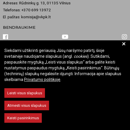
Adresas: Rūdninkų g. 13, 01135 Vilnius
Telefonas: +370 699 13972
El. paštas: komisija@vkpk.lt
BENDRAUKIME
+
Siekdami užtikrinti geriausią Jūsų naršymo patirtį, šioje
© 2026 Valstybinė kultūros paveldo komisija. Visos teisės saugomos.
svetainėje naudojame slapukus (angl.
cookies
). Sutikdami,
Keisti slapukų nustatymus
paspauskite mygtuką „Leisti visus slapukus“ arba galite keisti
nustatymus paspaudus mygtuką „Keisti pasirinkimus“. Būtinųjų
(techninių) slapukų negalėsite išjungti. Informacija apie slapukus
skelbiama
Privatumo politikoje
.
Leisti visus slapukus
Atmesti visus slapukus
Keisti pasirinkimus