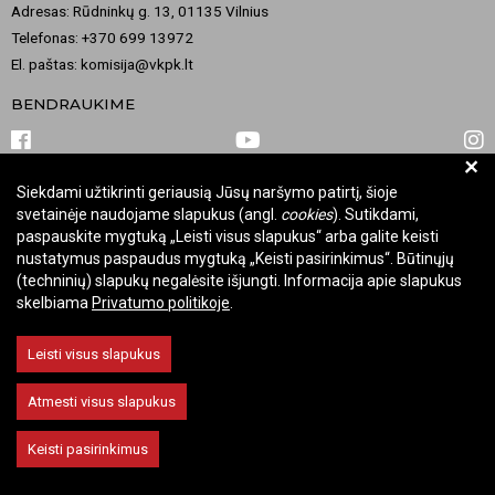
Adresas: Rūdninkų g. 13, 01135 Vilnius
Telefonas: +370 699 13972
El. paštas: komisija@vkpk.lt
BENDRAUKIME
+
Siekdami užtikrinti geriausią Jūsų naršymo patirtį, šioje
© 2026 Valstybinė kultūros paveldo komisija. Visos teisės saugomos.
svetainėje naudojame slapukus (angl.
cookies
). Sutikdami,
Keisti slapukų nustatymus
paspauskite mygtuką „Leisti visus slapukus“ arba galite keisti
nustatymus paspaudus mygtuką „Keisti pasirinkimus“. Būtinųjų
(techninių) slapukų negalėsite išjungti. Informacija apie slapukus
skelbiama
Privatumo politikoje
.
Leisti visus slapukus
Atmesti visus slapukus
Keisti pasirinkimus