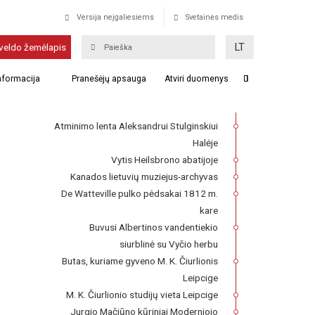
Versija neįgaliesiems
Svetainės medis
Piliava
LT
veldo žemėlapis
Franckesche Stiftungen kompleksas,
informacija
Pranešėjų apsauga
Atviri duomenys
kuriame 1727–1740 m. veikė Lietuvių
seminaras
Atminimo lenta Aleksandrui Stulginskiui
Halėje
Vytis Heilsbrono abatijoje
Kanados lietuvių muziejus-archyvas
De Watteville pulko pėdsakai 1812 m.
kare
Buvusi Albertinos vandentiekio
siurblinė su Vyčio herbu
Butas, kuriame gyveno M. K. Čiurlionis
Leipcige
M. K. Čiurlionio studijų vieta Leipcige
Jurgio Mačiūno kūriniai Moderniojo