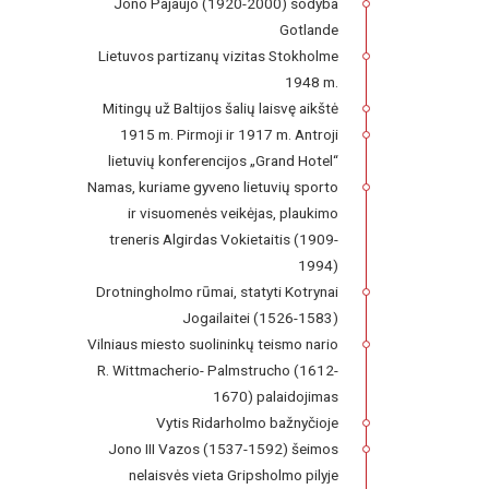
Jono Pajaujo (1920-2000) sodyba
Gotlande
Lietuvos partizanų vizitas Stokholme
1948 m.
Mitingų už Baltijos šalių laisvę aikštė
1915 m. Pirmoji ir 1917 m. Antroji
lietuvių konferencijos „Grand Hotel“
Namas, kuriame gyveno lietuvių sporto
ir visuomenės veikėjas, plaukimo
treneris Algirdas Vokietaitis (1909-
1994)
Drotningholmo rūmai, statyti Kotrynai
Jogailaitei (1526-1583)
Vilniaus miesto suolininkų teismo nario
R. Wittmacherio- Palmstrucho (1612-
1670) palaidojimas
Vytis Ridarholmo bažnyčioje
Jono III Vazos (1537-1592) šeimos
nelaisvės vieta Gripsholmo pilyje