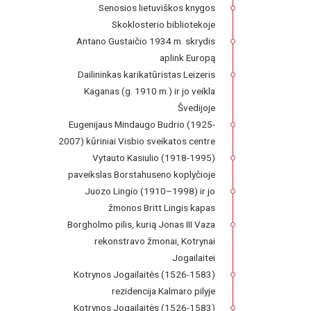
Senosios lietuviškos knygos
Skoklosterio bibliotekoje
Antano Gustaičio 1934 m. skrydis
aplink Europą
Dailininkas karikatūristas Leizeris
Kaganas (g. 1910 m.) ir jo veikla
Švedijoje
Eugenijaus Mindaugo Budrio (1925-
2007) kūriniai Visbio sveikatos centre
Vytauto Kasiulio (1918-1995)
paveikslas Borstahuseno koplyčioje
Juozo Lingio (1910–1998) ir jo
žmonos Britt Lingis kapas
Borgholmo pilis, kurią Jonas III Vaza
rekonstravo žmonai, Kotrynai
Jogailaitei
Kotrynos Jogailaitės (1526-1583)
rezidencija Kalmaro pilyje
Kotrynos Jogailaitės (1526-1583)