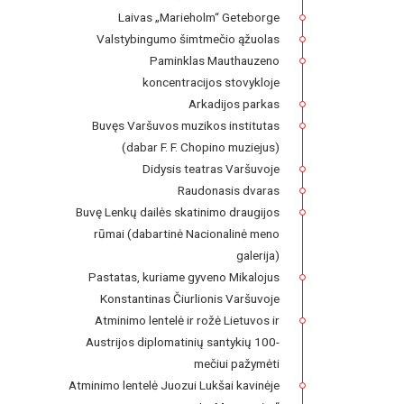
Laivas „Marieholm“ Geteborge
Valstybingumo šimtmečio ąžuolas
Paminklas Mauthauzeno
koncentracijos stovykloje
Arkadijos parkas
Buvęs Varšuvos muzikos institutas
(dabar F. F. Chopino muziejus)
Didysis teatras Varšuvoje
Raudonasis dvaras
Buvę Lenkų dailės skatinimo draugijos
rūmai (dabartinė Nacionalinė meno
galerija)
Pastatas, kuriame gyveno Mikalojus
Konstantinas Čiurlionis Varšuvoje
Atminimo lentelė ir rožė Lietuvos ir
Austrijos diplomatinių santykių 100-
mečiui pažymėti
Atminimo lentelė Juozui Lukšai kavinėje