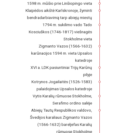
1598 m. mūšio prie Linšiopingo vieta
Klaipėdos aikštė Karlskronoje, žyminti
bendradarbiavimą tarp abiejų miestų
1794 m. sukilimo vado Tado
Kosciuškos (1746-1817) viešnagės
Stokholme vieta
Zigmanto Vazos (1566-1632)
karūnacijos 1594 m. vieta Upsalos
katedroje
XVI a. LDK pasiuntiniai Trijų Karūnų
pilyje
Kotrynos Jogailaitės (1526-1583)
palaidojimas Upsalos katedroje
Vytis Karalių rūmuose Stokholme,
Serafimo ordino salėje
Abiejų Tautų Respublikos valdovo,
Švedijos karaliaus Zigmanto Vazos
(1566-1632) bareljefas Karalių
rūmuose Stokholme