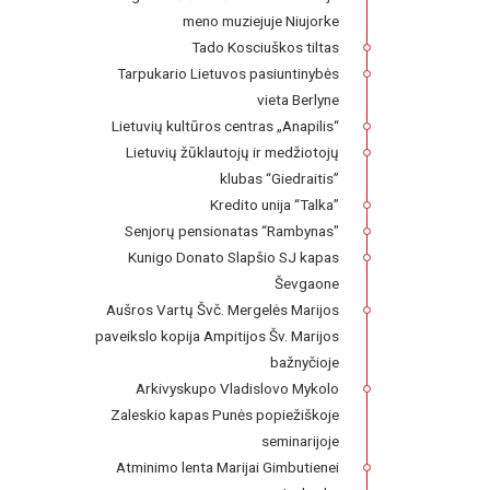
meno muziejuje Niujorke
Tado Kosciuškos tiltas
Tarpukario Lietuvos pasiuntinybės
vieta Berlyne
Lietuvių kultūros centras „Anapilis“
Lietuvių žūklautojų ir medžiotojų
klubas “Giedraitis”
Kredito unija “Talka”
Senjorų pensionatas “Rambynas"
Kunigo Donato Slapšio SJ kapas
Ševgaone
Aušros Vartų Švč. Mergelės Marijos
paveikslo kopija Ampitijos Šv. Marijos
bažnyčioje
Arkivyskupo Vladislovo Mykolo
Zaleskio kapas Punės popiežiškoje
seminarijoje
Atminimo lenta Marijai Gimbutienei