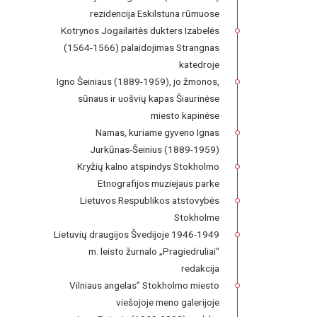
rezidencija Eskilstuna rūmuose
Kotrynos Jogailaitės dukters Izabelės
(1564-1566) palaidojimas Strangnas
katedroje
Igno Šeiniaus (1889-1959), jo žmonos,
sūnaus ir uošvių kapas Šiaurinėse
miesto kapinėse
Namas, kuriame gyveno Ignas
Jurkūnas-Šeinius (1889-1959)
Kryžių kalno atspindys Stokholmo
Etnografijos muziejaus parke
Lietuvos Respublikos atstovybės
Stokholme
Lietuvių draugijos Švedijoje 1946-1949
m. leisto žurnalo „Pragiedruliai“
redakcija
Vilniaus angelas” Stokholmo miesto
viešojoje meno galerijoje