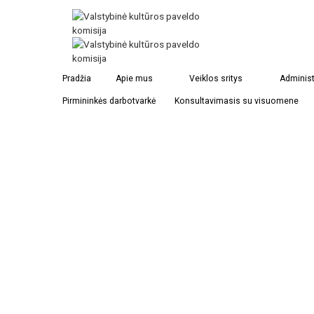
Piliava
Pradžia
Apie mus
Veiklos sritys
Administ
Pirmininkės darbotvarkė
Konsultavimasis su visuomene