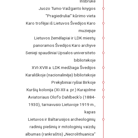
Insbruke
Juozo Tumo-Vaižganto knygos
"Pragiedruliai" kūrimo vieta
Karo trofėjai iš Lietuvos Švedijos Karo
muziejuje
Lietuvos žemėlapiai ir LDK miestų
panoramos Švedijos Karo archyve
Senieji spaudiniai Upsalos universiteto
bibliotekoje
XVI-XVIII a. LDK medžiaga Švedijos
Karališkoje (nacionalinėje) bibliotekoje
Prekybiniai ryšiai Birkoje
Kuršių kolonija (XI-XII a. pr.) Kurajolme
Aviatoriaus Olof’o Dahlbeck’o (1884-
1930), tarnavusio Lietuvoje 1919 m.,
kapas
Lietuvos ir Baltarusijos archeologinių
radinių piešinių ir mitologinių vaizdų
albumas (rankraštis) „Necrolithuanica“