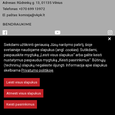
Adresas: Rūdninkų g. 13, 01135 Vilnius
Telefonas: +370 699 13972
El. paštas: komisija@vkpk.lt
BENDRAUKIME
+
Siekdami užtikrinti geriausią Jūsų naršymo patirtį, šioje
© 2026 Valstybinė kultūros paveldo komisija. Visos teisės saugomos.
svetainėje naudojame slapukus (angl.
cookies
). Sutikdami,
Keisti slapukų nustatymus
paspauskite mygtuką „Leisti visus slapukus“ arba galite keisti
nustatymus paspaudus mygtuką „Keisti pasirinkimus“. Būtinųjų
(techninių) slapukų negalėsite išjungti. Informacija apie slapukus
skelbiama
Privatumo politikoje
.
Leisti visus slapukus
Atmesti visus slapukus
Keisti pasirinkimus