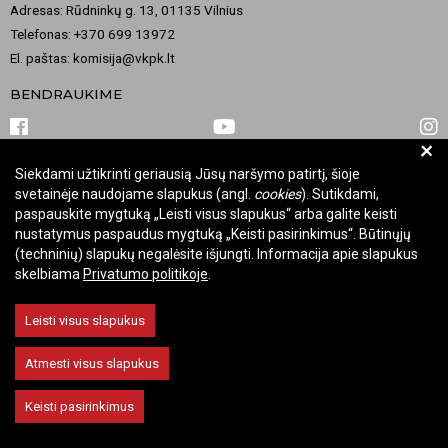
Adresas: Rūdninkų g. 13, 01135 Vilnius
Telefonas: +370 699 13972
El. paštas: komisija@vkpk.lt
BENDRAUKIME
+
Siekdami užtikrinti geriausią Jūsų naršymo patirtį, šioje
© 2026 Valstybinė kultūros paveldo komisija. Visos teisės saugomos.
svetainėje naudojame slapukus (angl.
cookies
). Sutikdami,
Keisti slapukų nustatymus
paspauskite mygtuką „Leisti visus slapukus“ arba galite keisti
nustatymus paspaudus mygtuką „Keisti pasirinkimus“. Būtinųjų
(techninių) slapukų negalėsite išjungti. Informacija apie slapukus
skelbiama
Privatumo politikoje
.
Leisti visus slapukus
Atmesti visus slapukus
Keisti pasirinkimus