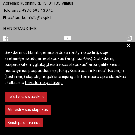
Adresas: Rūdninkų g. 13, 01135 Vilnius
Telefonas: +370 699 13972
El. paštas: komisija@vkpk.lt
BENDRAUKIME
+
Siekdami užtikrinti geriausią Jūsų naršymo patirtį, šioje
© 2026 Valstybinė kultūros paveldo komisija. Visos teisės saugomos.
svetainėje naudojame slapukus (angl.
cookies
). Sutikdami,
Keisti slapukų nustatymus
paspauskite mygtuką „Leisti visus slapukus“ arba galite keisti
nustatymus paspaudus mygtuką „Keisti pasirinkimus“. Būtinųjų
(techninių) slapukų negalėsite išjungti. Informacija apie slapukus
skelbiama
Privatumo politikoje
.
Leisti visus slapukus
Atmesti visus slapukus
Keisti pasirinkimus