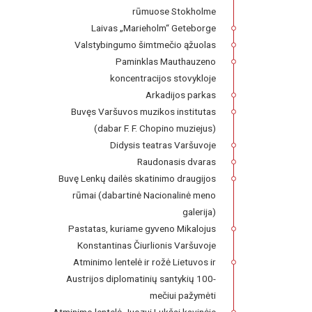
rūmuose Stokholme
Laivas „Marieholm“ Geteborge
Valstybingumo šimtmečio ąžuolas
Paminklas Mauthauzeno
koncentracijos stovykloje
Arkadijos parkas
Buvęs Varšuvos muzikos institutas
(dabar F. F. Chopino muziejus)
Didysis teatras Varšuvoje
Raudonasis dvaras
Buvę Lenkų dailės skatinimo draugijos
rūmai (dabartinė Nacionalinė meno
galerija)
Pastatas, kuriame gyveno Mikalojus
Konstantinas Čiurlionis Varšuvoje
Atminimo lentelė ir rožė Lietuvos ir
Austrijos diplomatinių santykių 100-
mečiui pažymėti