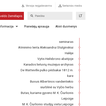
Versija neįgaliesiems
Svetainės medis
Našujos lietuvių
LT
veldo žemėlapis
kooperacinės kapinės
informacija
Pranešėjų apsauga
Atviri duomenys
Franckesche Stiftungen kompleksas,
kuriame 1727–1740 m. veikė Lietuvių
seminaras
Atminimo lenta Aleksandrui Stulginskiui
Halėje
Vytis Heilsbrono abatijoje
Kanados lietuvių muziejus-archyvas
De Watteville pulko pėdsakai 1812 m.
kare
Buvusi Albertinos vandentiekio
siurblinė su Vyčio herbu
Butas, kuriame gyveno M. K. Čiurlionis
Leipcige
M. K. Čiurlionio studijų vieta Leipcige