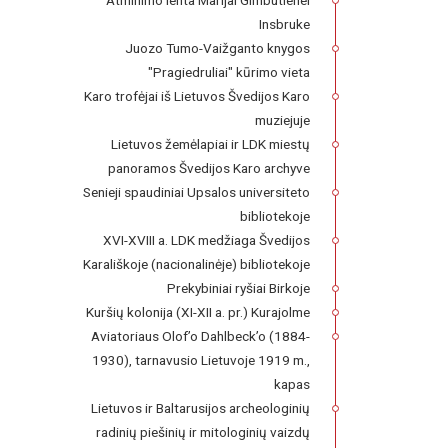
Atminimo lenta Marijai Gimbutienei
Insbruke
Juozo Tumo-Vaižganto knygos
"Pragiedruliai" kūrimo vieta
Karo trofėjai iš Lietuvos Švedijos Karo
muziejuje
Lietuvos žemėlapiai ir LDK miestų
panoramos Švedijos Karo archyve
Senieji spaudiniai Upsalos universiteto
bibliotekoje
XVI-XVIII a. LDK medžiaga Švedijos
Karališkoje (nacionalinėje) bibliotekoje
Prekybiniai ryšiai Birkoje
Kuršių kolonija (XI-XII a. pr.) Kurajolme
Aviatoriaus Olof’o Dahlbeck’o (1884-
1930), tarnavusio Lietuvoje 1919 m.,
kapas
Lietuvos ir Baltarusijos archeologinių
radinių piešinių ir mitologinių vaizdų