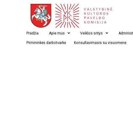
Našujos lietuvių kooperacinės kapinės
Pradžia
Apie mus
Veiklos sritys
Administ
Pirmininkės darbotvarkė
Konsultavimasis su visuomene