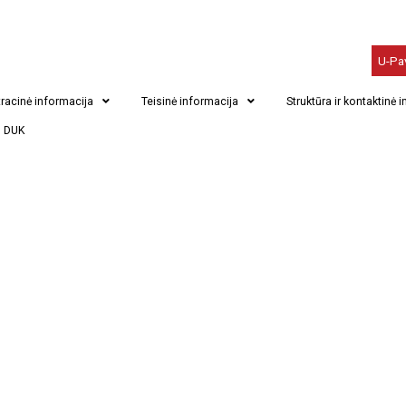
U-Pa
racinė informacija
Teisinė informacija
Struktūra ir kontaktinė 
DUK