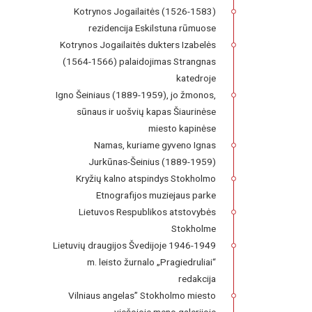
Kotrynos Jogailaitės (1526-1583)
rezidencija Eskilstuna rūmuose
Kotrynos Jogailaitės dukters Izabelės
(1564-1566) palaidojimas Strangnas
katedroje
Igno Šeiniaus (1889-1959), jo žmonos,
sūnaus ir uošvių kapas Šiaurinėse
miesto kapinėse
Namas, kuriame gyveno Ignas
Jurkūnas-Šeinius (1889-1959)
Kryžių kalno atspindys Stokholmo
Etnografijos muziejaus parke
Lietuvos Respublikos atstovybės
Stokholme
Lietuvių draugijos Švedijoje 1946-1949
m. leisto žurnalo „Pragiedruliai“
redakcija
Vilniaus angelas” Stokholmo miesto