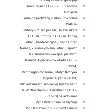
viešojoje meno galerijoje
Jono Pajaujo (1920-2000) sodyba
Gotlande
Lietuvos partizanų vizitas Stokholme
1948 m.
Mitingų už Baltijos šalių laisvę aikštė
1915 m. Pirmoji ir 1917 m. Antroji
lietuvių konferencijos „Grand Hotel“
Namas, kuriame gyveno lietuvių sporto
ir visuomenės veikėjas, plaukimo
treneris Algirdas Vokietaitis (1909-
1994)
Drotningholmo rūmai, statyti Kotrynai
Jogailaitei (1526-1583)
Vilniaus miesto suolininkų teismo nario
R. Wittmacherio- Palmstrucho (1612-
1670) palaidojimas
Vytis Ridarholmo bažnyčioje
Jono III Vazos (1537-1592) šeimos