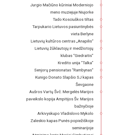
Jurgio Mačiūno kūriniai Moderniojo
meno muziejuje Niujorke
Tado Kosciuškos tiltas
Tarpukario Lietuvos pasiuntinybės
vieta Berlyne
Lietuvių kultūros centras „Anapilis“
Lietuvių žūklautojų ir medžiotojų
klubas “Giedraitis”
Kredito unija “Talka”
Senjorų pensionatas “Rambynas"
Kunigo Donato Slapšio SJ kapas
Ševgaone
Aušros Vartų Švč. Mergelės Marijos
paveikslo kopija Ampitijos Šv. Marijos
bažnyčioje
Arkivyskupo Vladislovo Mykolo
Zaleskio kapas Punės popiežiškoje
seminarijoje