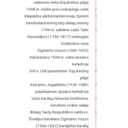
nelaisvės vieta Gripsholmo pilyje
1598 m. mūšio prie Linšiopingo vieta
Klaipėdos aikštė Karlskronoje, žyminti
bendradarbiavimą tarp abiejų miestų
1794 m. sukilimo vado Tado
Kosciuškos (1746-1817) viešnagės
Stokholme vieta
Zigmanto Vazos (1566-1632)
karūnacijos 1594 m. vieta Upsalos
katedroje
XVI a. LDK pasiuntiniai Trijų Karūnų
pilyje
Kotrynos Jogailaitės (1526-1583)
palaidojimas Upsalos katedroje
Vytis Karalių rūmuose Stokholme,
Serafimo ordino salėje
Abiejų Tautų Respublikos valdovo,
Švedijos karaliaus Zigmanto Vazos
(1566-1632) bareljefas Karalių