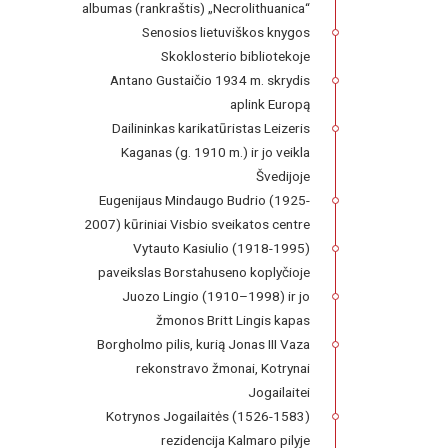
albumas (rankraštis) „Necrolithuanica“
Senosios lietuviškos knygos
Skoklosterio bibliotekoje
Antano Gustaičio 1934 m. skrydis
aplink Europą
Dailininkas karikatūristas Leizeris
Kaganas (g. 1910 m.) ir jo veikla
Švedijoje
Eugenijaus Mindaugo Budrio (1925-
2007) kūriniai Visbio sveikatos centre
Vytauto Kasiulio (1918-1995)
paveikslas Borstahuseno koplyčioje
Juozo Lingio (1910–1998) ir jo
žmonos Britt Lingis kapas
Borgholmo pilis, kurią Jonas III Vaza
rekonstravo žmonai, Kotrynai
Jogailaitei
Kotrynos Jogailaitės (1526-1583)
rezidencija Kalmaro pilyje