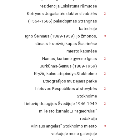
rezidencija Eskilstuna rūmuose
Kotrynos Jogailaitės dukters Izabelės
(1564-1566) palaidojimas Strangnas
katedroje
Igno Šeiniaus (1889-1959), jo žmonos,
sūnaus ir uošvių kapas Šiaurinėse
miesto kapinėse
Namas, kuriame gyveno Ignas
Jurkūnas-Šeinius (1889-1959)
Kryžių kalno atspindys Stokholmo
Etnografijos muziejaus parke
Lietuvos Respublikos atstovybės
Stokholme
Lietuvių draugijos Švedijoje 1946-1949
m. leisto žurnalo „Pragiedruliai“
redakcija
Vilniaus angelas” Stokholmo miesto
viešojoje meno galerijoje