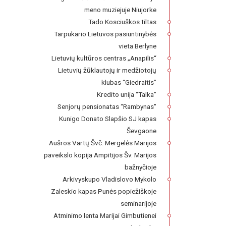
meno muziejuje Niujorke
Tado Kosciuškos tiltas
Tarpukario Lietuvos pasiuntinybės
vieta Berlyne
Lietuvių kultūros centras „Anapilis“
Lietuvių žūklautojų ir medžiotojų
klubas “Giedraitis”
Kredito unija “Talka”
Senjorų pensionatas “Rambynas"
Kunigo Donato Slapšio SJ kapas
Ševgaone
Aušros Vartų Švč. Mergelės Marijos
paveikslo kopija Ampitijos Šv. Marijos
bažnyčioje
Arkivyskupo Vladislovo Mykolo
Zaleskio kapas Punės popiežiškoje
seminarijoje
Atminimo lenta Marijai Gimbutienei