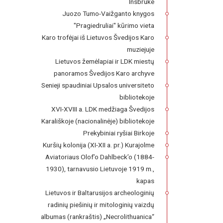
Insbruke
Juozo Tumo-Vaižganto knygos
"Pragiedruliai" kūrimo vieta
Karo trofėjai iš Lietuvos Švedijos Karo
muziejuje
Lietuvos žemėlapiai ir LDK miestų
panoramos Švedijos Karo archyve
Senieji spaudiniai Upsalos universiteto
bibliotekoje
XVI-XVIII a. LDK medžiaga Švedijos
Karališkoje (nacionalinėje) bibliotekoje
Prekybiniai ryšiai Birkoje
Kuršių kolonija (XI-XII a. pr.) Kurajolme
Aviatoriaus Olof’o Dahlbeck’o (1884-
1930), tarnavusio Lietuvoje 1919 m.,
kapas
Lietuvos ir Baltarusijos archeologinių
radinių piešinių ir mitologinių vaizdų
albumas (rankraštis) „Necrolithuanica“