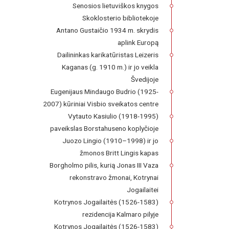
Senosios lietuviškos knygos
Skoklosterio bibliotekoje
Antano Gustaičio 1934 m. skrydis
aplink Europą
Dailininkas karikatūristas Leizeris
Kaganas (g. 1910 m.) ir jo veikla
Švedijoje
Eugenijaus Mindaugo Budrio (1925-
2007) kūriniai Visbio sveikatos centre
Vytauto Kasiulio (1918-1995)
paveikslas Borstahuseno koplyčioje
Juozo Lingio (1910–1998) ir jo
žmonos Britt Lingis kapas
Borgholmo pilis, kurią Jonas III Vaza
rekonstravo žmonai, Kotrynai
Jogailaitei
Kotrynos Jogailaitės (1526-1583)
rezidencija Kalmaro pilyje
Kotrynos Jogailaitės (1526-1583)