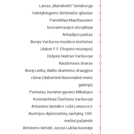
Laivas „Marieholm“ Geteborge
Valstybingumo šimtmečio ąžuolas
Paminklas Mauthauzeno
koncentracijos stovykloje
Arkadijos parkas
Buvęs Varšuvos muzikos institutas
(dabar F. F. Chopino muziejus)
Didysis teatras Varšuvoje
Raudonasis dvaras
Buvę Lenkų dailės skatinimo draugijos
rūmai (dabartinė Nacionalinė meno
galerija)
Pastatas, kuriame gyveno Mikalojus
Konstantinas Čiurlionis Varšuvoje
Atminimo lentelė ir rožė Lietuvos ir
Austrijos diplomatinių santykių 100-
mečiui pažymėti
Atminimo lentelė Juozui Lukšai kavinėje