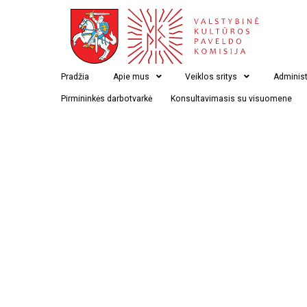
Mogiliavas
Pradžia
Apie mus
Veiklos sritys
Administ
Pirmininkės darbotvarkė
Konsultavimasis su visuomene