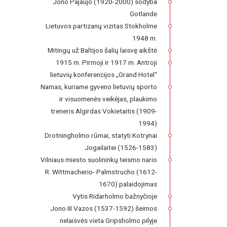
Jono Pajaujo (1920-2000) sodyba
Gotlande
Lietuvos partizanų vizitas Stokholme
1948 m.
Mitingų už Baltijos šalių laisvę aikštė
1915 m. Pirmoji ir 1917 m. Antroji
lietuvių konferencijos „Grand Hotel“
Namas, kuriame gyveno lietuvių sporto
ir visuomenės veikėjas, plaukimo
treneris Algirdas Vokietaitis (1909-
1994)
Drotningholmo rūmai, statyti Kotrynai
Jogailaitei (1526-1583)
Vilniaus miesto suolininkų teismo nario
R. Wittmacherio- Palmstrucho (1612-
1670) palaidojimas
Vytis Ridarholmo bažnyčioje
Jono III Vazos (1537-1592) šeimos
nelaisvės vieta Gripsholmo pilyje