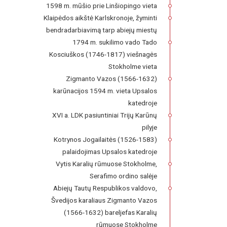
1598 m. mūšio prie Linšiopingo vieta
Klaipėdos aikštė Karlskronoje, žyminti
bendradarbiavimą tarp abiejų miestų
1794 m. sukilimo vado Tado
Kosciuškos (1746-1817) viešnagės
Stokholme vieta
Zigmanto Vazos (1566-1632)
karūnacijos 1594 m. vieta Upsalos
katedroje
XVI a. LDK pasiuntiniai Trijų Karūnų
pilyje
Kotrynos Jogailaitės (1526-1583)
palaidojimas Upsalos katedroje
Vytis Karalių rūmuose Stokholme,
Serafimo ordino salėje
Abiejų Tautų Respublikos valdovo,
Švedijos karaliaus Zigmanto Vazos
(1566-1632) bareljefas Karalių
rūmuose Stokholme