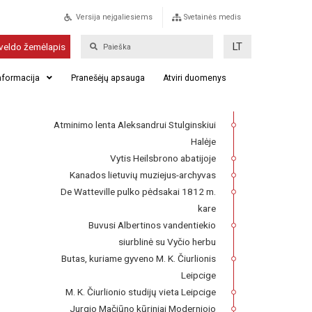
Versija neįgaliesiems
Svetainės medis
Mogiliavas
LT
veldo žemėlapis
Franckesche Stiftungen kompleksas,
informacija
Pranešėjų apsauga
Atviri duomenys
kuriame 1727–1740 m. veikė Lietuvių
seminaras
Atminimo lenta Aleksandrui Stulginskiui
Halėje
Vytis Heilsbrono abatijoje
Kanados lietuvių muziejus-archyvas
De Watteville pulko pėdsakai 1812 m.
kare
Buvusi Albertinos vandentiekio
siurblinė su Vyčio herbu
Butas, kuriame gyveno M. K. Čiurlionis
Leipcige
M. K. Čiurlionio studijų vieta Leipcige
Jurgio Mačiūno kūriniai Moderniojo