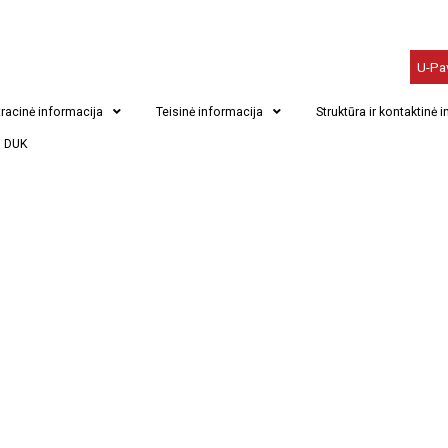
U-Pa
racinė informacija
Teisinė informacija
Struktūra ir kontaktinė 
DUK