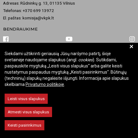
Adresas: Rūdninkų g. 13, 01135 Vilnius
Telefonas: +370 699 13972
El. paštas: komisija@vkpk.lt
BENDRAUKIME
+
Siekdami užtikrinti geriausią Jūsų naršymo patirtį, šioje
© 2026 Valstybinė kultūros paveldo komisija. Visos teisės saugomos.
svetainėje naudojame slapukus (angl.
cookies
). Sutikdami,
Keisti slapukų nustatymus
paspauskite mygtuką „Leisti visus slapukus“ arba galite keisti
nustatymus paspaudus mygtuką „Keisti pasirinkimus“. Būtinųjų
(techninių) slapukų negalėsite išjungti. Informacija apie slapukus
skelbiama
Privatumo politikoje
.
Leisti visus slapukus
Atmesti visus slapukus
Keisti pasirinkimus