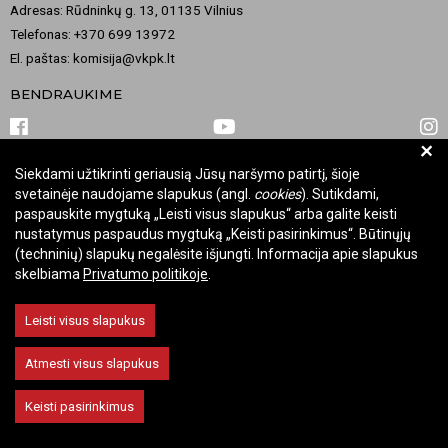
Adresas: Rūdninkų g. 13, 01135 Vilnius
Telefonas: +370 699 13972
El. paštas: komisija@vkpk.lt
BENDRAUKIME
+
Siekdami užtikrinti geriausią Jūsų naršymo patirtį, šioje
© 2026 Valstybinė kultūros paveldo komisija. Visos teisės saugomos.
svetainėje naudojame slapukus (angl.
cookies
). Sutikdami,
Keisti slapukų nustatymus
paspauskite mygtuką „Leisti visus slapukus“ arba galite keisti
nustatymus paspaudus mygtuką „Keisti pasirinkimus“. Būtinųjų
(techninių) slapukų negalėsite išjungti. Informacija apie slapukus
skelbiama
Privatumo politikoje
.
Leisti visus slapukus
Atmesti visus slapukus
Keisti pasirinkimus