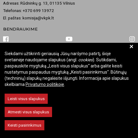
Adresas: Rūdninkų g. 13, 01135 Vilnius
Telefonas: +370 699 13972
El. paštas: komisija@vkpk.lt
BENDRAUKIME
+
Siekdami užtikrinti geriausią Jūsų naršymo patirtį, šioje
© 2026 Valstybinė kultūros paveldo komisija. Visos teisės saugomos.
svetainėje naudojame slapukus (angl.
cookies
). Sutikdami,
Keisti slapukų nustatymus
paspauskite mygtuką „Leisti visus slapukus“ arba galite keisti
nustatymus paspaudus mygtuką „Keisti pasirinkimus“. Būtinųjų
(techninių) slapukų negalėsite išjungti. Informacija apie slapukus
skelbiama
Privatumo politikoje
.
Leisti visus slapukus
Atmesti visus slapukus
Keisti pasirinkimus