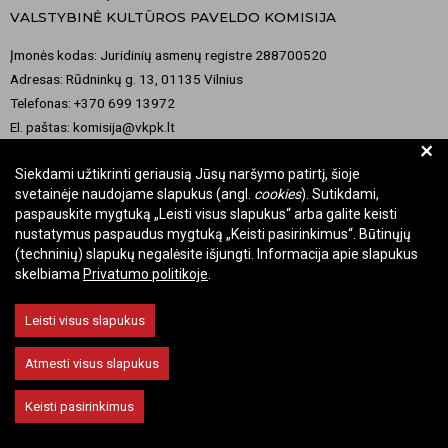
VALSTYBINĖ KULTŪROS PAVELDO KOMISIJA
Įmonės kodas: Juridinių asmenų registre 288700520
Adresas: Rūdninkų g. 13, 01135 Vilnius
Telefonas: +370 699 13972
El. paštas: komisija@vkpk.lt
+
BENDRAUKIME
Siekdami užtikrinti geriausią Jūsų naršymo patirtį, šioje
svetainėje naudojame slapukus (angl.
cookies
). Sutikdami,
paspauskite mygtuką „Leisti visus slapukus“ arba galite keisti
nustatymus paspaudus mygtuką „Keisti pasirinkimus“. Būtinųjų
© 2026 Valstybinė kultūros paveldo komisija. Visos teisės saugomos.
(techninių) slapukų negalėsite išjungti. Informacija apie slapukus
skelbiama
Privatumo politikoje
.
Keisti slapukų nustatymus
Leisti visus slapukus
Atmesti visus slapukus
Keisti pasirinkimus