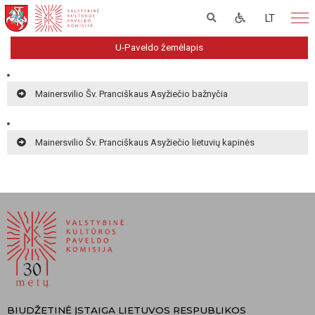
LT
U-Paveldo žemėlapis
Mainersvilio Šv. Pranciškaus Asyžiečio bažnyčia
Mainersvilio Šv. Pranciškaus Asyžiečio lietuvių kapinės
BIUDŽETINĖ ĮSTAIGA LIETUVOS RESPUBLIKOS