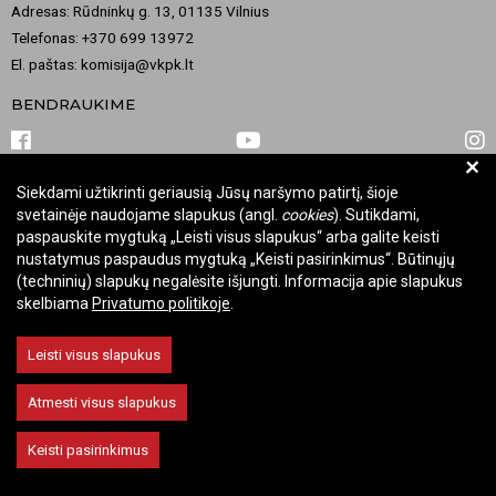
Adresas: Rūdninkų g. 13, 01135 Vilnius
Telefonas: +370 699 13972
El. paštas: komisija@vkpk.lt
BENDRAUKIME
+
Siekdami užtikrinti geriausią Jūsų naršymo patirtį, šioje
© 2026 Valstybinė kultūros paveldo komisija. Visos teisės saugomos.
svetainėje naudojame slapukus (angl.
cookies
). Sutikdami,
Keisti slapukų nustatymus
paspauskite mygtuką „Leisti visus slapukus“ arba galite keisti
nustatymus paspaudus mygtuką „Keisti pasirinkimus“. Būtinųjų
(techninių) slapukų negalėsite išjungti. Informacija apie slapukus
skelbiama
Privatumo politikoje
.
Leisti visus slapukus
Atmesti visus slapukus
Keisti pasirinkimus