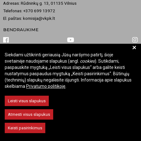
Adresas: Rūdninkų g. 13, 01135 Vilnius
Telefonas: +370 699 13972
El. paštas: komisija@vkpk.lt
BENDRAUKIME
+
Siekdami užtikrinti geriausią Jūsų naršymo patirtį, šioje
© 2026 Valstybinė kultūros paveldo komisija. Visos teisės saugomos.
svetainėje naudojame slapukus (angl.
cookies
). Sutikdami,
Keisti slapukų nustatymus
paspauskite mygtuką „Leisti visus slapukus“ arba galite keisti
nustatymus paspaudus mygtuką „Keisti pasirinkimus“. Būtinųjų
(techninių) slapukų negalėsite išjungti. Informacija apie slapukus
skelbiama
Privatumo politikoje
.
Leisti visus slapukus
Atmesti visus slapukus
Keisti pasirinkimus