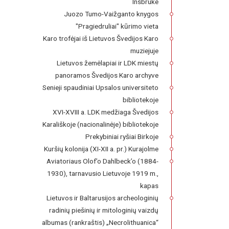
Insbruke
Juozo Tumo-Vaižganto knygos
"Pragiedruliai" kūrimo vieta
Karo trofėjai iš Lietuvos Švedijos Karo
muziejuje
Lietuvos žemėlapiai ir LDK miestų
panoramos Švedijos Karo archyve
Senieji spaudiniai Upsalos universiteto
bibliotekoje
XVI-XVIII a. LDK medžiaga Švedijos
Karališkoje (nacionalinėje) bibliotekoje
Prekybiniai ryšiai Birkoje
Kuršių kolonija (XI-XII a. pr.) Kurajolme
Aviatoriaus Olof’o Dahlbeck’o (1884-
1930), tarnavusio Lietuvoje 1919 m.,
kapas
Lietuvos ir Baltarusijos archeologinių
radinių piešinių ir mitologinių vaizdų
albumas (rankraštis) „Necrolithuanica“