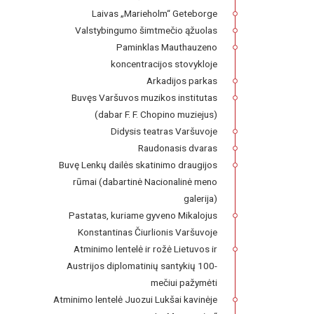
Laivas „Marieholm“ Geteborge
Valstybingumo šimtmečio ąžuolas
Paminklas Mauthauzeno
koncentracijos stovykloje
Arkadijos parkas
Buvęs Varšuvos muzikos institutas
(dabar F. F. Chopino muziejus)
Didysis teatras Varšuvoje
Raudonasis dvaras
Buvę Lenkų dailės skatinimo draugijos
rūmai (dabartinė Nacionalinė meno
galerija)
Pastatas, kuriame gyveno Mikalojus
Konstantinas Čiurlionis Varšuvoje
Atminimo lentelė ir rožė Lietuvos ir
Austrijos diplomatinių santykių 100-
mečiui pažymėti
Atminimo lentelė Juozui Lukšai kavinėje