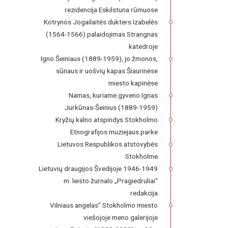
rezidencija Eskilstuna rūmuose
Kotrynos Jogailaitės dukters Izabelės
(1564-1566) palaidojimas Strangnas
katedroje
Igno Šeiniaus (1889-1959), jo žmonos,
sūnaus ir uošvių kapas Šiaurinėse
miesto kapinėse
Namas, kuriame gyveno Ignas
Jurkūnas-Šeinius (1889-1959)
Kryžių kalno atspindys Stokholmo
Etnografijos muziejaus parke
Lietuvos Respublikos atstovybės
Stokholme
Lietuvių draugijos Švedijoje 1946-1949
m. leisto žurnalo „Pragiedruliai“
redakcija
Vilniaus angelas” Stokholmo miesto
viešojoje meno galerijoje