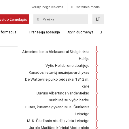
Versija neįgaliesiems
Svetainės medis
Krevas
LT
veldo žemėlapis
Franckesche Stiftungen kompleksas,
informacija
Pranešėjų apsauga
Atviri duomenys
kuriame 1727–1740 m. veikė Lietuvių
seminaras
Atminimo lenta Aleksandrui Stulginskiui
Halėje
Vytis Heilsbrono abatijoje
Kanados lietuvių muziejus-archyvas
De Watteville pulko pėdsakai 1812 m.
kare
Buvusi Albertinos vandentiekio
siurblinė su Vyčio herbu
Butas, kuriame gyveno M. K. Čiurlionis
Leipcige
M. K. Čiurlionio studijų vieta Leipcige
Jurgio Mačiūno kūriniai Moderniojo