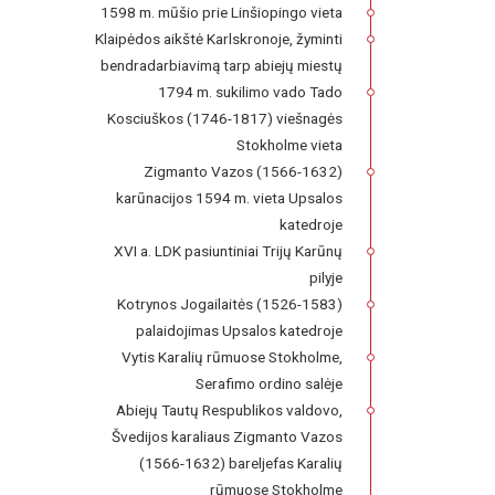
1598 m. mūšio prie Linšiopingo vieta
Klaipėdos aikštė Karlskronoje, žyminti
bendradarbiavimą tarp abiejų miestų
1794 m. sukilimo vado Tado
Kosciuškos (1746-1817) viešnagės
Stokholme vieta
Zigmanto Vazos (1566-1632)
karūnacijos 1594 m. vieta Upsalos
katedroje
XVI a. LDK pasiuntiniai Trijų Karūnų
pilyje
Kotrynos Jogailaitės (1526-1583)
palaidojimas Upsalos katedroje
Vytis Karalių rūmuose Stokholme,
Serafimo ordino salėje
Abiejų Tautų Respublikos valdovo,
Švedijos karaliaus Zigmanto Vazos
(1566-1632) bareljefas Karalių
rūmuose Stokholme