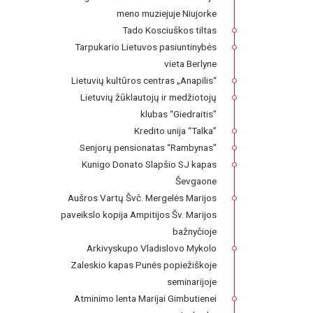
meno muziejuje Niujorke
Tado Kosciuškos tiltas
Tarpukario Lietuvos pasiuntinybės
vieta Berlyne
Lietuvių kultūros centras „Anapilis“
Lietuvių žūklautojų ir medžiotojų
klubas “Giedraitis”
Kredito unija “Talka”
Senjorų pensionatas “Rambynas"
Kunigo Donato Slapšio SJ kapas
Ševgaone
Aušros Vartų Švč. Mergelės Marijos
paveikslo kopija Ampitijos Šv. Marijos
bažnyčioje
Arkivyskupo Vladislovo Mykolo
Zaleskio kapas Punės popiežiškoje
seminarijoje
Atminimo lenta Marijai Gimbutienei