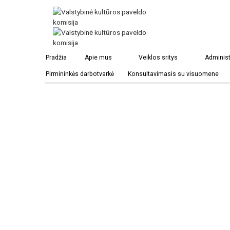
Krėvos pilis
Pradžia
Apie mus
Veiklos sritys
Administ
Pirmininkės darbotvarkė
Konsultavimasis su visuomene
Krevas