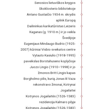
Senosios lietuviškos knygos
Skoklosterio bibliotekoje
Antano Gustaičio 1934 m. skrydis
aplink Europą
Dailininkas karikatūristas Leizeris
Kaganas (g. 1910 m.) ir jo veikla
Švedijoje
Eugenijaus Mindaugo Budrio (1925-
2007) kūriniai Visbio sveikatos centre
Vytauto Kasiulio (1918-1995)
paveikslas Borstahuseno koplyčioje
Juozo Lingio (1910–1998) ir jo
žmonos Britt Lingis kapas
Borgholmo pilis, kurią Jonas III Vaza
rekonstravo žmonai, Kotrynai
Jogailaitei
Kotrynos Jogailaitės (1526-1583)
rezidencija Kalmaro pilyje
Kotrynos Jogailaitės (1526-1583)