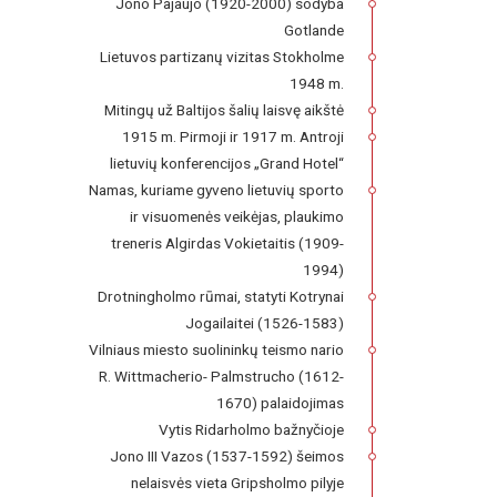
Jono Pajaujo (1920-2000) sodyba
Gotlande
Lietuvos partizanų vizitas Stokholme
1948 m.
Mitingų už Baltijos šalių laisvę aikštė
1915 m. Pirmoji ir 1917 m. Antroji
lietuvių konferencijos „Grand Hotel“
Namas, kuriame gyveno lietuvių sporto
ir visuomenės veikėjas, plaukimo
treneris Algirdas Vokietaitis (1909-
1994)
Drotningholmo rūmai, statyti Kotrynai
Jogailaitei (1526-1583)
Vilniaus miesto suolininkų teismo nario
R. Wittmacherio- Palmstrucho (1612-
1670) palaidojimas
Vytis Ridarholmo bažnyčioje
Jono III Vazos (1537-1592) šeimos
nelaisvės vieta Gripsholmo pilyje