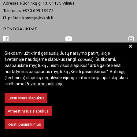
Adresas: Rūdninkų g. 13, 01135 Vilnius
Telefonas: +370 699 13972
El. paštas: komisija@vkpk.lt
BENDRAUKIME
+
Siekdami užtikrinti geriausią Jūsų naršymo patirtį, šioje
© 2026 Valstybinė kultūros paveldo komisija. Visos teisės saugomos.
svetainėje naudojame slapukus (angl.
cookies
). Sutikdami,
Keisti slapukų nustatymus
paspauskite mygtuką „Leisti visus slapukus“ arba galite keisti
nustatymus paspaudus mygtuką „Keisti pasirinkimus“. Būtinųjų
(techninių) slapukų negalėsite išjungti. Informacija apie slapukus
skelbiama
Privatumo politikoje
.
Leisti visus slapukus
Atmesti visus slapukus
Keisti pasirinkimus