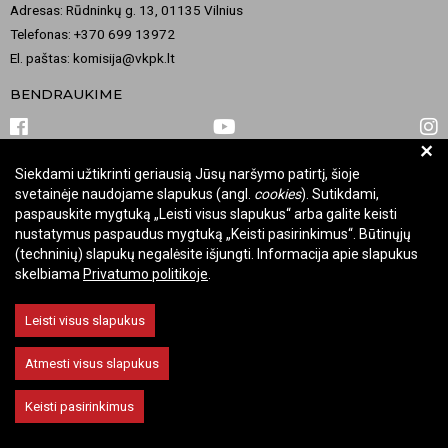
Adresas: Rūdninkų g. 13, 01135 Vilnius
Telefonas: +370 699 13972
El. paštas: komisija@vkpk.lt
BENDRAUKIME
+
Siekdami užtikrinti geriausią Jūsų naršymo patirtį, šioje
© 2026 Valstybinė kultūros paveldo komisija. Visos teisės saugomos.
svetainėje naudojame slapukus (angl.
cookies
). Sutikdami,
Keisti slapukų nustatymus
paspauskite mygtuką „Leisti visus slapukus“ arba galite keisti
nustatymus paspaudus mygtuką „Keisti pasirinkimus“. Būtinųjų
(techninių) slapukų negalėsite išjungti. Informacija apie slapukus
skelbiama
Privatumo politikoje
.
Leisti visus slapukus
Atmesti visus slapukus
Keisti pasirinkimus