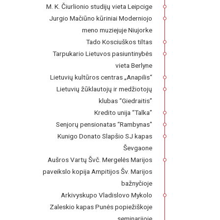
M. K. Čiurlionio studijų vieta Leipcige
Jurgio Mačiūno kūriniai Moderniojo
meno muziejuje Niujorke
Tado Kosciuškos tiltas
Tarpukario Lietuvos pasiuntinybės
vieta Berlyne
Lietuvių kultūros centras „Anapilis“
Lietuvių žūklautojų ir medžiotojų
klubas “Giedraitis”
Kredito unija “Talka”
Senjorų pensionatas “Rambynas"
Kunigo Donato Slapšio SJ kapas
Ševgaone
Aušros Vartų Švč. Mergelės Marijos
paveikslo kopija Ampitijos Šv. Marijos
bažnyčioje
Arkivyskupo Vladislovo Mykolo
Zaleskio kapas Punės popiežiškoje
seminarijoje