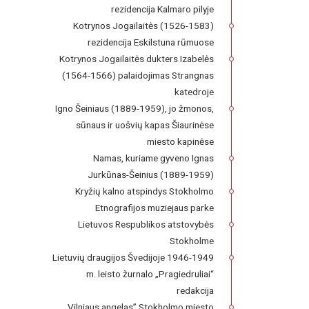
rezidencija Kalmaro pilyje
Kotrynos Jogailaitės (1526-1583)
rezidencija Eskilstuna rūmuose
Kotrynos Jogailaitės dukters Izabelės
(1564-1566) palaidojimas Strangnas
katedroje
Igno Šeiniaus (1889-1959), jo žmonos,
sūnaus ir uošvių kapas Šiaurinėse
miesto kapinėse
Namas, kuriame gyveno Ignas
Jurkūnas-Šeinius (1889-1959)
Kryžių kalno atspindys Stokholmo
Etnografijos muziejaus parke
Lietuvos Respublikos atstovybės
Stokholme
Lietuvių draugijos Švedijoje 1946-1949
m. leisto žurnalo „Pragiedruliai“
redakcija
Vilniaus angelas” Stokholmo miesto