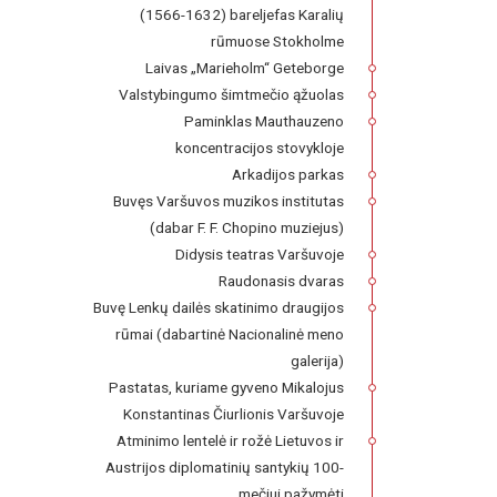
(1566-1632) bareljefas Karalių
rūmuose Stokholme
Laivas „Marieholm“ Geteborge
Valstybingumo šimtmečio ąžuolas
Paminklas Mauthauzeno
koncentracijos stovykloje
Arkadijos parkas
Buvęs Varšuvos muzikos institutas
(dabar F. F. Chopino muziejus)
Didysis teatras Varšuvoje
Raudonasis dvaras
Buvę Lenkų dailės skatinimo draugijos
rūmai (dabartinė Nacionalinė meno
galerija)
Pastatas, kuriame gyveno Mikalojus
Konstantinas Čiurlionis Varšuvoje
Atminimo lentelė ir rožė Lietuvos ir
Austrijos diplomatinių santykių 100-
mečiui pažymėti