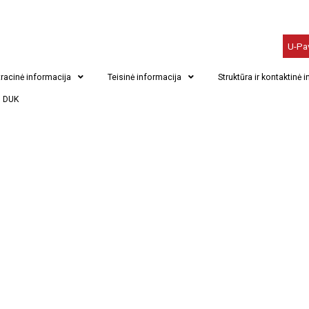
U-Pa
e Normandijoje
racinė informacija
Teisinė informacija
Struktūra ir kontaktinė 
DUK