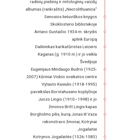
radinių piešinių ir mitologinių vaizdų
albumas (rankraštis) „Necrolithuanica“
Senosios lietuviškos knygos
Skoklosterio bibliotekoje
Antano Gustaičio 1934 m. skrydis
aplink Europą
Dailininkas karikatūristas Leizeris
Kaganas (g. 1910 m.) ir jo veikla
Švedijoje
Eugenijaus Mindaugo Budrio (1925-
2007) kūriniai Visbio sveikatos centre
Vytauto Kasiulio (1918-1995)
paveikslas Borstahuseno koplyčioje
Juozo Lingio (1910–1998) ir jo
žmonos Britt Lingis kapas
Borgholmo pilis, kurią Jonas III Vaza
rekonstravo žmonai, Kotrynai
Jogailaitei
Kotrynos Jogailaitės (1526-1583)