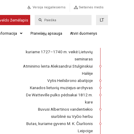
Versija neįgaliesiems
Svetainės medis
Baltijos ir Šiaurės Šalims
LT
veldo žemėlapis
skirta instaliacija Kano
mieste Normandijoje
informacija
Pranešėjų apsauga
Atviri duomenys
Franckesche Stiftungen kompleksas,
kuriame 1727–1740 m. veikė Lietuvių
seminaras
Atminimo lenta Aleksandrui Stulginskiui
Halėje
Vytis Heilsbrono abatijoje
Kanados lietuvių muziejus-archyvas
De Watteville pulko pėdsakai 1812 m.
kare
Buvusi Albertinos vandentiekio
siurblinė su Vyčio herbu
Butas, kuriame gyveno M. K. Čiurlionis
Leipcige