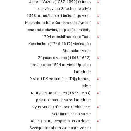
Jono III Vazos (1537-1592) šeimos
nelaisvės vieta Gripsholmo pilyje
1598 m. mūšio prie Linšiopingo vieta
Klaipėdos aikštė Karlskronoje, žyminti
bendradarbiavimą tarp abiejų miestų
1794 m. sukilimo vado Tado
Kosciuškos (1746-1817) viešnagės
Stokholme vieta
Zigmanto Vazos (1566-1632)
karūnacijos 1594 m. vieta Upsalos
katedroje
XVI a. LDK pasiuntiniai Trijų Karūnų
pilyje
Kotrynos Jogailaitės (1526-1583)
palaidojimas Upsalos katedroje
Vytis Karalių rūmuose Stokholme,
Serafimo ordino salėje
Abiejų Tautų Respublikos valdovo,
Švedijos karaliaus Zigmanto Vazos