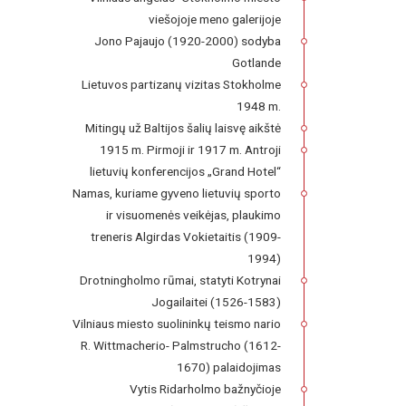
viešojoje meno galerijoje
Jono Pajaujo (1920-2000) sodyba
Gotlande
Lietuvos partizanų vizitas Stokholme
1948 m.
Mitingų už Baltijos šalių laisvę aikštė
1915 m. Pirmoji ir 1917 m. Antroji
lietuvių konferencijos „Grand Hotel“
Namas, kuriame gyveno lietuvių sporto
ir visuomenės veikėjas, plaukimo
treneris Algirdas Vokietaitis (1909-
1994)
Drotningholmo rūmai, statyti Kotrynai
Jogailaitei (1526-1583)
Vilniaus miesto suolininkų teismo nario
R. Wittmacherio- Palmstrucho (1612-
1670) palaidojimas
Vytis Ridarholmo bažnyčioje