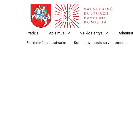
Baltijos ir Šiaurės Šalims skirta instaliacija Kano miest
Pradžia
Apie mus
Veiklos sritys
Administ
Pirmininkės darbotvarkė
Konsultavimasis su visuomene