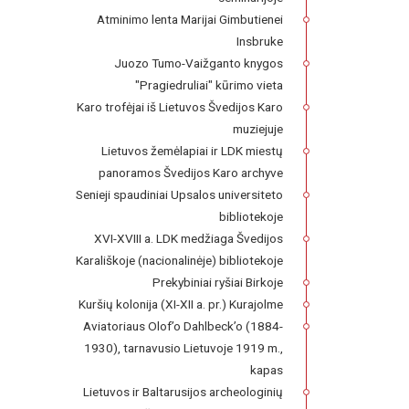
Atminimo lenta Marijai Gimbutienei
Insbruke
Juozo Tumo-Vaižganto knygos
"Pragiedruliai" kūrimo vieta
Karo trofėjai iš Lietuvos Švedijos Karo
muziejuje
Lietuvos žemėlapiai ir LDK miestų
panoramos Švedijos Karo archyve
Senieji spaudiniai Upsalos universiteto
bibliotekoje
XVI-XVIII a. LDK medžiaga Švedijos
Karališkoje (nacionalinėje) bibliotekoje
Prekybiniai ryšiai Birkoje
Kuršių kolonija (XI-XII a. pr.) Kurajolme
Aviatoriaus Olof’o Dahlbeck’o (1884-
1930), tarnavusio Lietuvoje 1919 m.,
kapas
Lietuvos ir Baltarusijos archeologinių