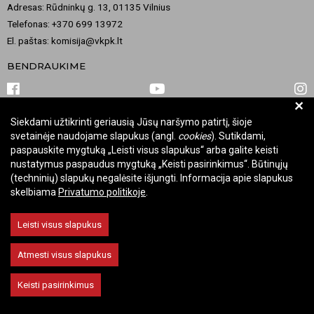
Adresas: Rūdninkų g. 13, 01135 Vilnius
Telefonas: +370 699 13972
El. paštas: komisija@vkpk.lt
BENDRAUKIME
+
Siekdami užtikrinti geriausią Jūsų naršymo patirtį, šioje
© 2026 Valstybinė kultūros paveldo komisija. Visos teisės saugomos.
svetainėje naudojame slapukus (angl.
cookies
). Sutikdami,
Keisti slapukų nustatymus
paspauskite mygtuką „Leisti visus slapukus“ arba galite keisti
nustatymus paspaudus mygtuką „Keisti pasirinkimus“. Būtinųjų
(techninių) slapukų negalėsite išjungti. Informacija apie slapukus
skelbiama
Privatumo politikoje
.
Leisti visus slapukus
Atmesti visus slapukus
Keisti pasirinkimus