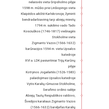
nelaisvės vieta Gripsholmo pilyje
1598 m. mūšio prie Linšiopingo vieta
Klaipėdos aikštė Karlskronoje, žyminti
bendradarbiavimą tarp abiejų miestų
1794 m. sukilimo vado Tado
Kosciuškos (1746-1817) viešnagės
Stokholme vieta
Zigmanto Vazos (1566-1632)
karūnacijos 1594 m. vieta Upsalos
katedroje
XVI a. LDK pasiuntiniai Trijų Karūnų
pilyje
Kotrynos Jogailaitės (1526-1583)
palaidojimas Upsalos katedroje
Vytis Karalių rūmuose Stokholme,
Serafimo ordino salėje
Abiejų Tautų Respublikos valdovo,
Švedijos karaliaus Zigmanto Vazos
(1566-1632) bareljefas Karalių