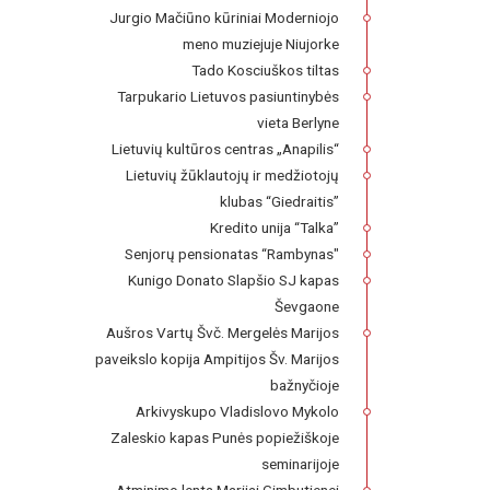
Jurgio Mačiūno kūriniai Moderniojo
meno muziejuje Niujorke
Tado Kosciuškos tiltas
Tarpukario Lietuvos pasiuntinybės
vieta Berlyne
Lietuvių kultūros centras „Anapilis“
Lietuvių žūklautojų ir medžiotojų
klubas “Giedraitis”
Kredito unija “Talka”
Senjorų pensionatas “Rambynas"
Kunigo Donato Slapšio SJ kapas
Ševgaone
Aušros Vartų Švč. Mergelės Marijos
paveikslo kopija Ampitijos Šv. Marijos
bažnyčioje
Arkivyskupo Vladislovo Mykolo
Zaleskio kapas Punės popiežiškoje
seminarijoje