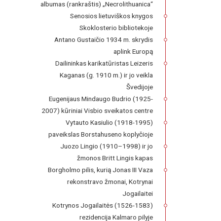
albumas (rankraštis) „Necrolithuanica“
Senosios lietuviškos knygos
Skoklosterio bibliotekoje
Antano Gustaičio 1934 m. skrydis
aplink Europą
Dailininkas karikatūristas Leizeris
Kaganas (g. 1910 m.) ir jo veikla
Švedijoje
Eugenijaus Mindaugo Budrio (1925-
2007) kūriniai Visbio sveikatos centre
Vytauto Kasiulio (1918-1995)
paveikslas Borstahuseno koplyčioje
Juozo Lingio (1910–1998) ir jo
žmonos Britt Lingis kapas
Borgholmo pilis, kurią Jonas III Vaza
rekonstravo žmonai, Kotrynai
Jogailaitei
Kotrynos Jogailaitės (1526-1583)
rezidencija Kalmaro pilyje