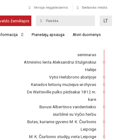
Versija neįgaliesiems
Svetainės medis
Ledfordo Šv. Kazimiero
LT
veldo žemėlapis
lietuvių kapinės
informacija
Pranešėjų apsauga
Atviri duomenys
Franckesche Stiftungen kompleksas,
kuriame 1727–1740 m. veikė Lietuvių
seminaras
Atminimo lenta Aleksandrui Stulginskiui
Halėje
Vytis Heilsbrono abatijoje
Kanados lietuvių muziejus-archyvas
De Watteville pulko pėdsakai 1812 m.
kare
Buvusi Albertinos vandentiekio
siurblinė su Vyčio herbu
Butas, kuriame gyveno M. K. Čiurlionis
Leipcige
M. K. Čiurlionio studijų vieta Leipcige