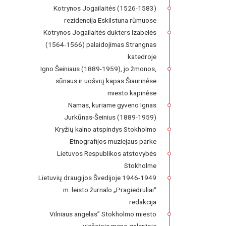
Kotrynos Jogailaitės (1526-1583)
rezidencija Eskilstuna rūmuose
Kotrynos Jogailaitės dukters Izabelės
(1564-1566) palaidojimas Strangnas
katedroje
Igno Šeiniaus (1889-1959), jo žmonos,
sūnaus ir uošvių kapas Šiaurinėse
miesto kapinėse
Namas, kuriame gyveno Ignas
Jurkūnas-Šeinius (1889-1959)
Kryžių kalno atspindys Stokholmo
Etnografijos muziejaus parke
Lietuvos Respublikos atstovybės
Stokholme
Lietuvių draugijos Švedijoje 1946-1949
m. leisto žurnalo „Pragiedruliai“
redakcija
Vilniaus angelas” Stokholmo miesto