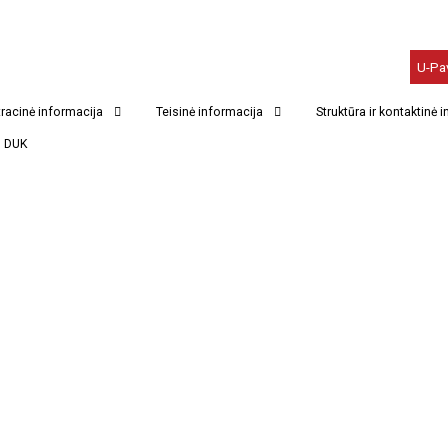
U-Pa
racinė informacija
Teisinė informacija
Struktūra ir kontaktinė 
DUK