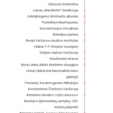
rūmuose Stokholme
Laivas „Marieholm“ Geteborge
Valstybingumo šimtmečio ąžuolas
Paminklas Mauthauzeno
koncentracijos stovykloje
Arkadijos parkas
Buvęs Varšuvos muzikos institutas
(dabar F. F. Chopino muziejus)
Didysis teatras Varšuvoje
Raudonasis dvaras
Buvę Lenkų dailės skatinimo draugijos
rūmai (dabartinė Nacionalinė meno
galerija)
Pastatas, kuriame gyveno Mikalojus
Konstantinas Čiurlionis Varšuvoje
Atminimo lentelė ir rožė Lietuvos ir
Austrijos diplomatinių santykių 100-
mečiui pažymėti