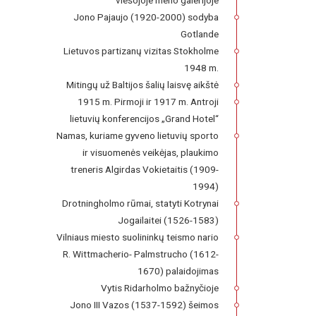
viešojoje meno galerijoje
Jono Pajaujo (1920-2000) sodyba
Gotlande
Lietuvos partizanų vizitas Stokholme
1948 m.
Mitingų už Baltijos šalių laisvę aikštė
1915 m. Pirmoji ir 1917 m. Antroji
lietuvių konferencijos „Grand Hotel“
Namas, kuriame gyveno lietuvių sporto
ir visuomenės veikėjas, plaukimo
treneris Algirdas Vokietaitis (1909-
1994)
Drotningholmo rūmai, statyti Kotrynai
Jogailaitei (1526-1583)
Vilniaus miesto suolininkų teismo nario
R. Wittmacherio- Palmstrucho (1612-
1670) palaidojimas
Vytis Ridarholmo bažnyčioje
Jono III Vazos (1537-1592) šeimos