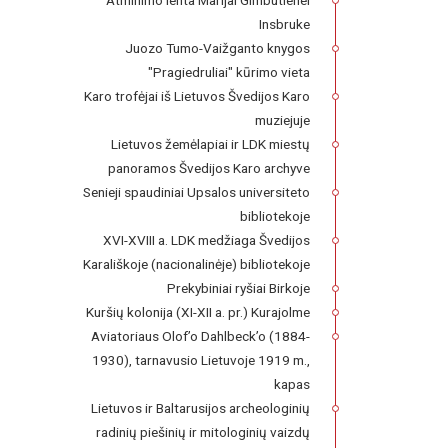
Atminimo lenta Marijai Gimbutienei
Insbruke
Juozo Tumo-Vaižganto knygos
"Pragiedruliai" kūrimo vieta
Karo trofėjai iš Lietuvos Švedijos Karo
muziejuje
Lietuvos žemėlapiai ir LDK miestų
panoramos Švedijos Karo archyve
Senieji spaudiniai Upsalos universiteto
bibliotekoje
XVI-XVIII a. LDK medžiaga Švedijos
Karališkoje (nacionalinėje) bibliotekoje
Prekybiniai ryšiai Birkoje
Kuršių kolonija (XI-XII a. pr.) Kurajolme
Aviatoriaus Olof’o Dahlbeck’o (1884-
1930), tarnavusio Lietuvoje 1919 m.,
kapas
Lietuvos ir Baltarusijos archeologinių
radinių piešinių ir mitologinių vaizdų