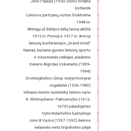
Jono Pajaujo (1920-2000) sodyba
Gotlande
Lietuvos partizanų vizitas Stokholme
1948 m.
Mitingų už Baltijos šalių laisvę aikštė
1915 m. Pirmoji ir 1917 m. Antroji
lietuvių konferencijos „Grand Hotel“
Namas, kuriame gyveno lietuvių sporto
ir visuomenės veikėjas, plaukimo
treneris Algirdas Vokietaitis (1909-
1994)
Drotningholmo rūmai, statyti Kotrynai
Jogailaitei (1526-1583)
Vilniaus miesto suolininkų teismo nario
R. Wittmacherio- Palmstrucho (1612-
1670) palaidojimas
Vytis Ridarholmo bažnyčioje
Jono III Vazos (1537-1592) šeimos
nelaisvės vieta Gripsholmo pilyje