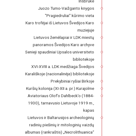
Insbruke
Juozo Tumo-Vaižganto knygos
"Pragiedruliai" kūrimo vieta
Karo trofėjai iš Lietuvos Švedijos Karo
muziejuje
Lietuvos žemėlapiai ir LDK miestų
panoramos Švedijos Karo archyve
Senieji spaudiniai Upsalos universiteto
bibliotekoje
XVI-XVIII a. LDK medžiaga Švedijos
Karališkoje (nacionalinėje) bibliotekoje
Prekybiniai ryšiai Birkoje
Kuršių kolonija (XI-XII a. pr.) Kurajolme
Aviatoriaus Olof’o Dahlbeck’o (1884-
1930), tarnavusio Lietuvoje 1919 m.,
kapas
Lietuvos ir Baltarusijos archeologinių
radinių piešinių ir mitologinių vaizdų
albumas (rankraštis) „Necrolithuanica“