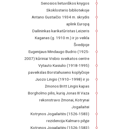
Senosios lietuviškos knygos
Skoklosterio bibliotekoje
Antano Gustaičio 1934 m. skrydis
aplink Europą
Dailininkas karikatūristas Leizeris
Kaganas (g. 1910 m.) ir jo veikla
Švedijoje
Eugenijaus Mindaugo Budrio (1925-
2007) kūriniai Visbio sveikatos centre
Vytauto Kasiulio (1918-1995)
paveikslas Borstahuseno koplyčioje
Juozo Lingio (1910–1998) ir jo
žmonos Britt Lingis kapas
Borgholmo pilis, kurią Jonas III Vaza
rekonstravo žmonai, Kotrynai
Jogailaitei
Kotrynos Jogailaitės (1526-1583)
rezidencija Kalmaro pilyje
Kotrynos Jogailaitės (1526-1583)