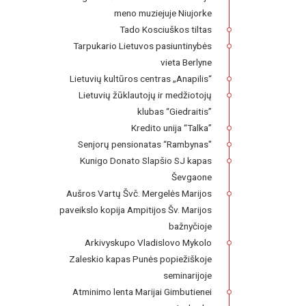
meno muziejuje Niujorke
Tado Kosciuškos tiltas
Tarpukario Lietuvos pasiuntinybės
vieta Berlyne
Lietuvių kultūros centras „Anapilis“
Lietuvių žūklautojų ir medžiotojų
klubas “Giedraitis”
Kredito unija “Talka”
Senjorų pensionatas “Rambynas"
Kunigo Donato Slapšio SJ kapas
Ševgaone
Aušros Vartų Švč. Mergelės Marijos
paveikslo kopija Ampitijos Šv. Marijos
bažnyčioje
Arkivyskupo Vladislovo Mykolo
Zaleskio kapas Punės popiežiškoje
seminarijoje
Atminimo lenta Marijai Gimbutienei