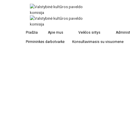
Gumbinė
Pradžia
Apie mus
Veiklos sritys
Administ
Pirmininkės darbotvarkė
Konsultavimasis su visuomene