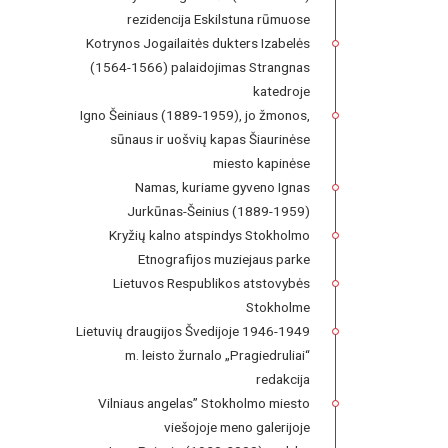
rezidencija Eskilstuna rūmuose
Kotrynos Jogailaitės dukters Izabelės
(1564-1566) palaidojimas Strangnas
katedroje
Igno Šeiniaus (1889-1959), jo žmonos,
sūnaus ir uošvių kapas Šiaurinėse
miesto kapinėse
Namas, kuriame gyveno Ignas
Jurkūnas-Šeinius (1889-1959)
Kryžių kalno atspindys Stokholmo
Etnografijos muziejaus parke
Lietuvos Respublikos atstovybės
Stokholme
Lietuvių draugijos Švedijoje 1946-1949
m. leisto žurnalo „Pragiedruliai“
redakcija
Vilniaus angelas” Stokholmo miesto
viešojoje meno galerijoje