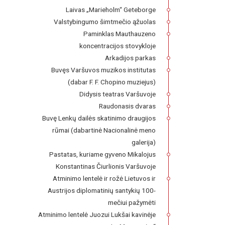
Laivas „Marieholm“ Geteborge
Valstybingumo šimtmečio ąžuolas
Paminklas Mauthauzeno
koncentracijos stovykloje
Arkadijos parkas
Buvęs Varšuvos muzikos institutas
(dabar F. F. Chopino muziejus)
Didysis teatras Varšuvoje
Raudonasis dvaras
Buvę Lenkų dailės skatinimo draugijos
rūmai (dabartinė Nacionalinė meno
galerija)
Pastatas, kuriame gyveno Mikalojus
Konstantinas Čiurlionis Varšuvoje
Atminimo lentelė ir rožė Lietuvos ir
Austrijos diplomatinių santykių 100-
mečiui pažymėti
Atminimo lentelė Juozui Lukšai kavinėje