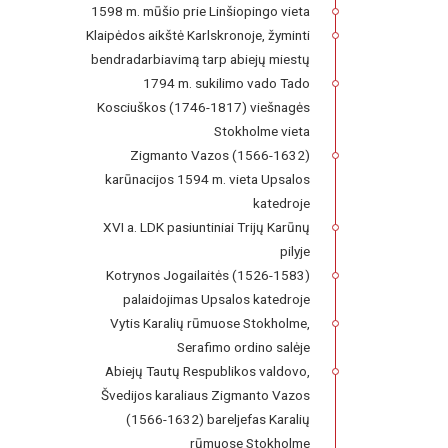
1598 m. mūšio prie Linšiopingo vieta
Klaipėdos aikštė Karlskronoje, žyminti
bendradarbiavimą tarp abiejų miestų
1794 m. sukilimo vado Tado
Kosciuškos (1746-1817) viešnagės
Stokholme vieta
Zigmanto Vazos (1566-1632)
karūnacijos 1594 m. vieta Upsalos
katedroje
XVI a. LDK pasiuntiniai Trijų Karūnų
pilyje
Kotrynos Jogailaitės (1526-1583)
palaidojimas Upsalos katedroje
Vytis Karalių rūmuose Stokholme,
Serafimo ordino salėje
Abiejų Tautų Respublikos valdovo,
Švedijos karaliaus Zigmanto Vazos
(1566-1632) bareljefas Karalių
rūmuose Stokholme