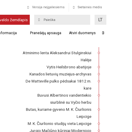
Versija neįgaliesiems
Svetainės medis
Gumbinė
LT
veldo žemėlapis
Franckesche Stiftungen kompleksas,
informacija
Pranešėjų apsauga
Atviri duomenys
kuriame 1727–1740 m. veikė Lietuvių
seminaras
Atminimo lenta Aleksandrui Stulginskiui
Halėje
Vytis Heilsbrono abatijoje
Kanados lietuvių muziejus-archyvas
De Watteville pulko pėdsakai 1812 m.
kare
Buvusi Albertinos vandentiekio
siurblinė su Vyčio herbu
Butas, kuriame gyveno M. K. Čiurlionis
Leipcige
M. K. Čiurlionio studijų vieta Leipcige
Jurgio Mačiūno kūriniai Moderniojo