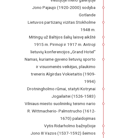
viešojoje meno galerijoje
Jono Pajaujo (1920-2000) sodyba
Gotlande
Lietuvos partizanų vizitas Stokholme
1948 m.
Mitingų už Baltijos šalių laisvę aikštė
1915 m. Pirmoji ir 1917 m. Antroji
lietuvių konferencijos „Grand Hotel“
Namas, kuriame gyveno lietuvių sporto
ir visuomenės veikėjas, plaukimo
treneris Algirdas Vokietaitis (1909-
1994)
Drotningholmo rūmai, statyti Kotrynai
Jogailaitei (1526-1583)
Vilniaus miesto suolininkų teismo nario
R. Wittmacherio- Palmstrucho (1612-
1670) palaidojimas
Vytis Ridarholmo bažnyčioje
Jono III Vazos (1537-1592) šeimos