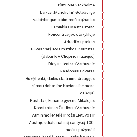
rūmuose Stokholme
Laivas „Marieholm“ Geteborge
Valstybingumo šimtmečio ąžuolas
Paminklas Mauthauzeno
koncentracijos stovykloje
Arkadijos parkas
Buvęs Varšuvos muzikos institutas
(dabar F. F. Chopino muziejus)
Didysis teatras Varšuvoje
Raudonasis dvaras
Buvę Lenkų dailės skatinimo draugijos
rūmai (dabartinė Nacionalinė meno
galerija)
Pastatas, kuriame gyveno Mikalojus
Konstantinas Čiurlionis Varšuvoje
Atminimo lentelė ir rožė Lietuvos ir
Austrijos diplomatinių santykių 100-
mečiui pažymėti