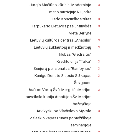
Jurgio Mačiūno kūriniai Moderniojo
meno muziejuje Niujorke
Tado Kosciuškos tiltas
Tarpukario Lietuvos pasiuntinybės
vieta Berlyne
Lietuvių kultūros centras „Anapilis“
Lietuvių žūklautojų ir medžiotojų
klubas “Giedraitis”
Kredito unija “Talka”
Senjorų pensionatas “Rambynas"
Kunigo Donato Slapšio SJ kapas
Ševgaone
Aušros Vartų Švč. Mergelės Marijos
paveikslo kopija Ampitijos Šv. Marijos
bažnyčioje
Arkivyskupo Vladislovo Mykolo
Zaleskio kapas Punės popiežiškoje
seminarijoje