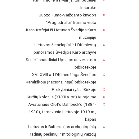
Atminimo lenta Marijai Gimbutienei
Insbruke
Juozo Tumo-Vaižganto knygos
"Pragiedruliai" kūrimo vieta
Karo trofėjai iš Lietuvos Švedijos Karo
muziejuje
Lietuvos žemėlapiai ir LDK miestų
panoramos Švedijos Karo archyve
Senieji spaudiniai Upsalos universiteto
bibliotekoje
XVI-XVIII a. LDK medžiaga Švedijos
Karališkoje (nacionalinėje) bibliotekoje
Prekybiniai ryšiai Birkoje
Kuršių kolonija (XI-XII a. pr.) Kurajolme
Aviatoriaus Olof’o Dahlbeck’o (1884-
1930), tarnavusio Lietuvoje 1919 m.,
kapas
Lietuvos ir Baltarusijos archeologinių
radinių piešinių ir mitologinių vaizdų