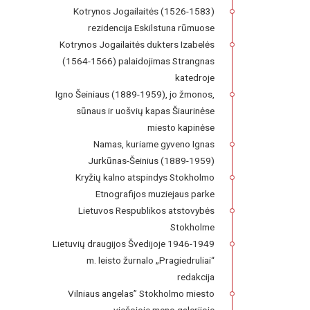
Kotrynos Jogailaitės (1526-1583)
rezidencija Eskilstuna rūmuose
Kotrynos Jogailaitės dukters Izabelės
(1564-1566) palaidojimas Strangnas
katedroje
Igno Šeiniaus (1889-1959), jo žmonos,
sūnaus ir uošvių kapas Šiaurinėse
miesto kapinėse
Namas, kuriame gyveno Ignas
Jurkūnas-Šeinius (1889-1959)
Kryžių kalno atspindys Stokholmo
Etnografijos muziejaus parke
Lietuvos Respublikos atstovybės
Stokholme
Lietuvių draugijos Švedijoje 1946-1949
m. leisto žurnalo „Pragiedruliai“
redakcija
Vilniaus angelas” Stokholmo miesto