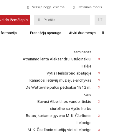
Versija neįgaliesiems
Svetainės medis
Buvusi liuteronų bažnyčia
LT
veldo žemėlapis
Gilgandroje
informacija
Pranešėjų apsauga
Atviri duomenys
Franckesche Stiftungen kompleksas,
kuriame 1727–1740 m. veikė Lietuvių
seminaras
Atminimo lenta Aleksandrui Stulginskiui
Halėje
Vytis Heilsbrono abatijoje
Kanados lietuvių muziejus-archyvas
De Watteville pulko pėdsakai 1812 m.
kare
Buvusi Albertinos vandentiekio
siurblinė su Vyčio herbu
Butas, kuriame gyveno M. K. Čiurlionis
Leipcige
M. K. Čiurlionio studijų vieta Leipcige