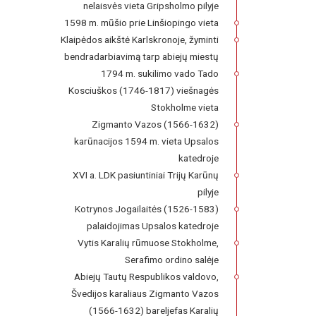
nelaisvės vieta Gripsholmo pilyje
1598 m. mūšio prie Linšiopingo vieta
Klaipėdos aikštė Karlskronoje, žyminti
bendradarbiavimą tarp abiejų miestų
1794 m. sukilimo vado Tado
Kosciuškos (1746-1817) viešnagės
Stokholme vieta
Zigmanto Vazos (1566-1632)
karūnacijos 1594 m. vieta Upsalos
katedroje
XVI a. LDK pasiuntiniai Trijų Karūnų
pilyje
Kotrynos Jogailaitės (1526-1583)
palaidojimas Upsalos katedroje
Vytis Karalių rūmuose Stokholme,
Serafimo ordino salėje
Abiejų Tautų Respublikos valdovo,
Švedijos karaliaus Zigmanto Vazos
(1566-1632) bareljefas Karalių