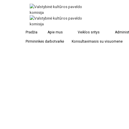
Buvusi liuteronų bažnyčia Gilgandroje
Pradžia
Apie mus
Veiklos sritys
Administ
Pirmininkės darbotvarkė
Konsultavimasis su visuomene