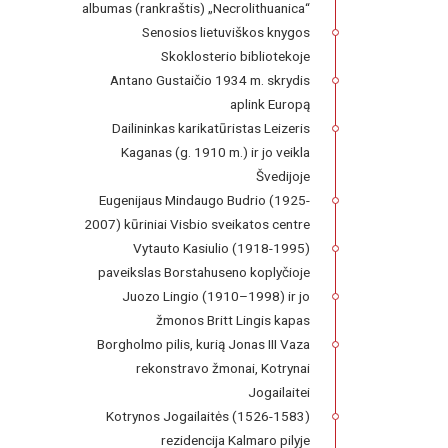
albumas (rankraštis) „Necrolithuanica“
Senosios lietuviškos knygos
Skoklosterio bibliotekoje
Antano Gustaičio 1934 m. skrydis
aplink Europą
Dailininkas karikatūristas Leizeris
Kaganas (g. 1910 m.) ir jo veikla
Švedijoje
Eugenijaus Mindaugo Budrio (1925-
2007) kūriniai Visbio sveikatos centre
Vytauto Kasiulio (1918-1995)
paveikslas Borstahuseno koplyčioje
Juozo Lingio (1910–1998) ir jo
žmonos Britt Lingis kapas
Borgholmo pilis, kurią Jonas III Vaza
rekonstravo žmonai, Kotrynai
Jogailaitei
Kotrynos Jogailaitės (1526-1583)
rezidencija Kalmaro pilyje