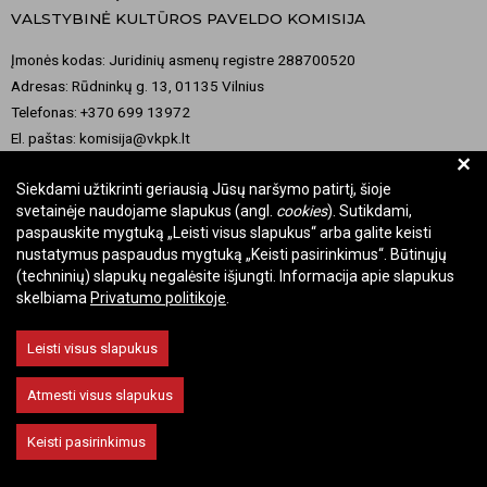
VALSTYBINĖ KULTŪROS PAVELDO KOMISIJA
Įmonės kodas: Juridinių asmenų registre 288700520
Adresas: Rūdninkų g. 13, 01135 Vilnius
Telefonas: +370 699 13972
El. paštas: komisija@vkpk.lt
+
BENDRAUKIME
Siekdami užtikrinti geriausią Jūsų naršymo patirtį, šioje
svetainėje naudojame slapukus (angl.
cookies
). Sutikdami,
paspauskite mygtuką „Leisti visus slapukus“ arba galite keisti
nustatymus paspaudus mygtuką „Keisti pasirinkimus“. Būtinųjų
© 2026 Valstybinė kultūros paveldo komisija. Visos teisės saugomos.
(techninių) slapukų negalėsite išjungti. Informacija apie slapukus
skelbiama
Privatumo politikoje
.
Keisti slapukų nustatymus
Leisti visus slapukus
Atmesti visus slapukus
Keisti pasirinkimus