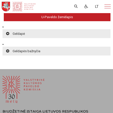
LT
U-Paveldo žemėlapis
Geldapė
Geldapės bažnyčia
BIUDŽETINĖ ĮSTAIGA LIETUVOS RESPUBLIKOS