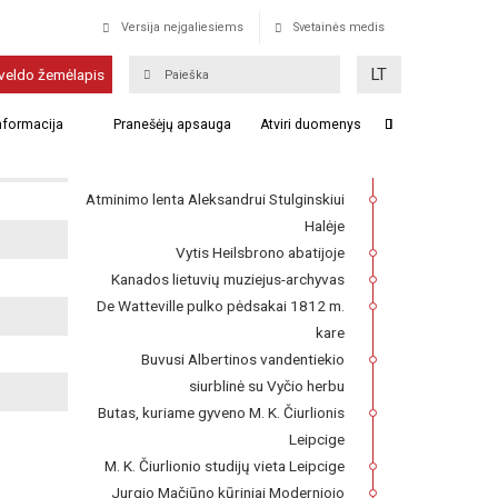
Versija neįgaliesiems
Svetainės medis
Oskaro Milašiaus kapas
LT
veldo žemėlapis
Franckesche Stiftungen kompleksas,
informacija
Pranešėjų apsauga
Atviri duomenys
kuriame 1727–1740 m. veikė Lietuvių
seminaras
Atminimo lenta Aleksandrui Stulginskiui
Halėje
Vytis Heilsbrono abatijoje
Kanados lietuvių muziejus-archyvas
De Watteville pulko pėdsakai 1812 m.
kare
Buvusi Albertinos vandentiekio
siurblinė su Vyčio herbu
Butas, kuriame gyveno M. K. Čiurlionis
Leipcige
M. K. Čiurlionio studijų vieta Leipcige
Jurgio Mačiūno kūriniai Moderniojo