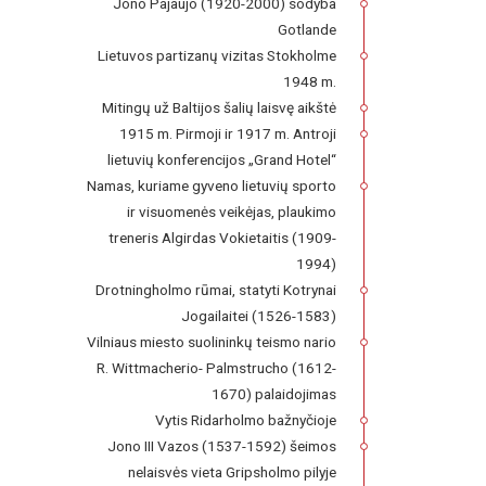
Jono Pajaujo (1920-2000) sodyba
Gotlande
Lietuvos partizanų vizitas Stokholme
1948 m.
Mitingų už Baltijos šalių laisvę aikštė
1915 m. Pirmoji ir 1917 m. Antroji
lietuvių konferencijos „Grand Hotel“
Namas, kuriame gyveno lietuvių sporto
ir visuomenės veikėjas, plaukimo
treneris Algirdas Vokietaitis (1909-
1994)
Drotningholmo rūmai, statyti Kotrynai
Jogailaitei (1526-1583)
Vilniaus miesto suolininkų teismo nario
R. Wittmacherio- Palmstrucho (1612-
1670) palaidojimas
Vytis Ridarholmo bažnyčioje
Jono III Vazos (1537-1592) šeimos
nelaisvės vieta Gripsholmo pilyje