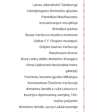
Laivas „Marieholm“ Geteborge
Valstybingumo šimtmečio ąžuolas
Paminklas Mauthauzeno
koncentracijos stovykloje
Arkadijos parkas
Buvęs Varšuvos muzikos institutas
(dabar F. F. Chopino muziejus)
Didysis teatras Varšuvoje
Raudonasis dvaras
Buvę Lenkų dailės skatinimo draugijos
rūmai (dabartinė Nacionalinė meno
galerija)
Pastatas, kuriame gyveno Mikalojus
Konstantinas Čiurlionis Varšuvoje
Atminimo lentelė ir rožė Lietuvos ir
Austrijos diplomatinių santykių 100-
mečiui pažymėti
Atminimo lentelė Juozui Lukšai kavinėje