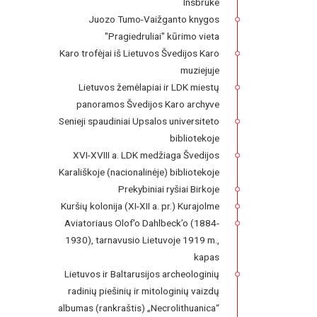
Insbruke
Juozo Tumo-Vaižganto knygos
"Pragiedruliai" kūrimo vieta
Karo trofėjai iš Lietuvos Švedijos Karo
muziejuje
Lietuvos žemėlapiai ir LDK miestų
panoramos Švedijos Karo archyve
Senieji spaudiniai Upsalos universiteto
bibliotekoje
XVI-XVIII a. LDK medžiaga Švedijos
Karališkoje (nacionalinėje) bibliotekoje
Prekybiniai ryšiai Birkoje
Kuršių kolonija (XI-XII a. pr.) Kurajolme
Aviatoriaus Olof’o Dahlbeck’o (1884-
1930), tarnavusio Lietuvoje 1919 m.,
kapas
Lietuvos ir Baltarusijos archeologinių
radinių piešinių ir mitologinių vaizdų
albumas (rankraštis) „Necrolithuanica“