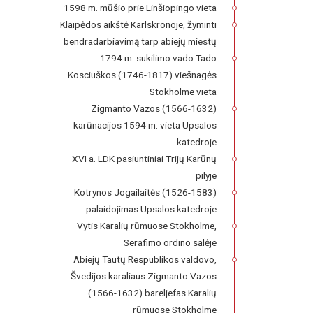
1598 m. mūšio prie Linšiopingo vieta
Klaipėdos aikštė Karlskronoje, žyminti
bendradarbiavimą tarp abiejų miestų
1794 m. sukilimo vado Tado
Kosciuškos (1746-1817) viešnagės
Stokholme vieta
Zigmanto Vazos (1566-1632)
karūnacijos 1594 m. vieta Upsalos
katedroje
XVI a. LDK pasiuntiniai Trijų Karūnų
pilyje
Kotrynos Jogailaitės (1526-1583)
palaidojimas Upsalos katedroje
Vytis Karalių rūmuose Stokholme,
Serafimo ordino salėje
Abiejų Tautų Respublikos valdovo,
Švedijos karaliaus Zigmanto Vazos
(1566-1632) bareljefas Karalių
rūmuose Stokholme