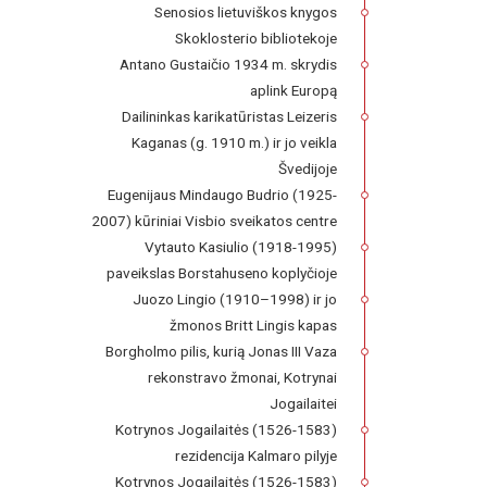
Senosios lietuviškos knygos
Skoklosterio bibliotekoje
Antano Gustaičio 1934 m. skrydis
aplink Europą
Dailininkas karikatūristas Leizeris
Kaganas (g. 1910 m.) ir jo veikla
Švedijoje
Eugenijaus Mindaugo Budrio (1925-
2007) kūriniai Visbio sveikatos centre
Vytauto Kasiulio (1918-1995)
paveikslas Borstahuseno koplyčioje
Juozo Lingio (1910–1998) ir jo
žmonos Britt Lingis kapas
Borgholmo pilis, kurią Jonas III Vaza
rekonstravo žmonai, Kotrynai
Jogailaitei
Kotrynos Jogailaitės (1526-1583)
rezidencija Kalmaro pilyje
Kotrynos Jogailaitės (1526-1583)