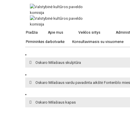
Atminimo lenta Oskarui Milašiui viešbutyje Fontenblo mi
Pradžia
Apie mus
Veiklos sritys
Administ
Pirmininkės darbotvarkė
Konsultavimasis su visuomene
Namas ir atminimo lenta Oskarui Milašiui Fontenblo mies
Oskaro Milašiaus skulptūra
Oskaro Milašiaus vardu pavadinta aikštė Fontenblo mies
Oskaro Milašiaus kapas