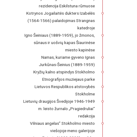
rezidencija Eskilstuna rūmuose
Kotrynos Jogailaitės dukters Izabelės
(1564-1566) palaidojimas Strangnas
katedroje
Igno Šeiniaus (1889-1959), jo žmonos,
sūnaus ir uošvių kapas Šiaurinėse
miesto kapinėse
Namas, kuriame gyveno Ignas
Jurkūnas-Šeinius (1889-1959)
Kryžių kalno atspindys Stokholmo
Etnografijos muziejaus parke
Lietuvos Respublikos atstovybės
Stokholme
Lietuvių draugijos Švedijoje 1946-1949
m. leisto žurnalo „Pragiedruliai“
redakcija
Vilniaus angelas” Stokholmo miesto
viešojoje meno galerijoje