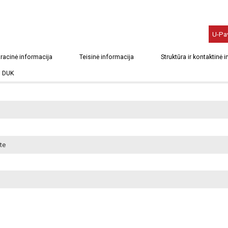
U-Pa
este
racinė informacija
Teisinė informacija
Struktūra ir kontaktinė 
DUK
te
te