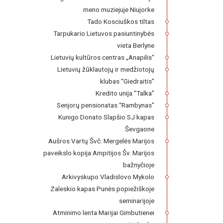
meno muziejuje Niujorke
Tado Kosciuškos tiltas
Tarpukario Lietuvos pasiuntinybės
vieta Berlyne
Lietuvių kultūros centras „Anapilis“
Lietuvių žūklautojų ir medžiotojų
klubas “Giedraitis”
Kredito unija “Talka”
Senjorų pensionatas “Rambynas"
Kunigo Donato Slapšio SJ kapas
Ševgaone
Aušros Vartų Švč. Mergelės Marijos
paveikslo kopija Ampitijos Šv. Marijos
bažnyčioje
Arkivyskupo Vladislovo Mykolo
Zaleskio kapas Punės popiežiškoje
seminarijoje
Atminimo lenta Marijai Gimbutienei