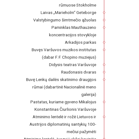
rūmuose Stokholme
Laivas „Marieholm“ Geteborge
Valstybingumo šimtmečio ąžuolas
Paminklas Mauthauzeno
koncentracijos stovykloje
Arkadijos parkas
Buvęs Varšuvos muzikos institutas
(dabar F. F. Chopino muziejus)
Didysis teatras Varšuvoje
Raudonasis dvaras
Buvę Lenkų dailės skatinimo draugijos
rūmai (dabartinė Nacionalinė meno
galerija)
Pastatas, kuriame gyveno Mikalojus
Konstantinas Čiurlionis Varšuvoje
Atminimo lentelė ir rožė Lietuvos ir
Austrijos diplomatinių santykių 100-
mečiui pažymėti