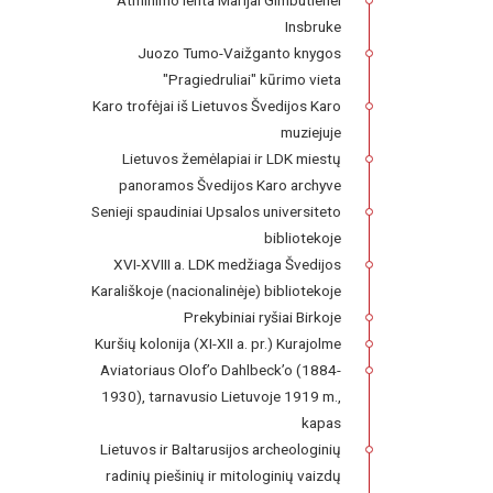
Atminimo lenta Marijai Gimbutienei
Insbruke
Juozo Tumo-Vaižganto knygos
"Pragiedruliai" kūrimo vieta
Karo trofėjai iš Lietuvos Švedijos Karo
muziejuje
Lietuvos žemėlapiai ir LDK miestų
panoramos Švedijos Karo archyve
Senieji spaudiniai Upsalos universiteto
bibliotekoje
XVI-XVIII a. LDK medžiaga Švedijos
Karališkoje (nacionalinėje) bibliotekoje
Prekybiniai ryšiai Birkoje
Kuršių kolonija (XI-XII a. pr.) Kurajolme
Aviatoriaus Olof’o Dahlbeck’o (1884-
1930), tarnavusio Lietuvoje 1919 m.,
kapas
Lietuvos ir Baltarusijos archeologinių
radinių piešinių ir mitologinių vaizdų