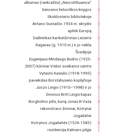
albumas (rankraštis) „Necrolithuanica“
Senosios lietuviškos knygos
Skoklosterio bibliotekoje
Antano Gustaičio 1934 m. skrydis
aplink Europą
Dailininkas karikatūristas Leizeris
Kaganas (g. 1910 m.) ir jo veikla
Švedijoje
Eugenijaus Mindaugo Budrio (1925-
2007) kūriniai Visbio sveikatos centre
Vytauto Kasiulio (1918-1995)
paveikslas Borstahuseno koplyčioje
Juozo Lingio (1910–1998) ir jo
žmonos Britt Lingis kapas
Borgholmo pilis, kurią Jonas III Vaza
rekonstravo žmonai, Kotrynai
Jogailaitei
Kotrynos Jogailaitės (1526-1583)
rezidencija Kalmaro pilyje