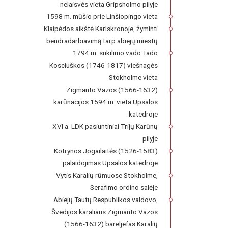
nelaisvės vieta Gripsholmo pilyje
1598 m. mūšio prie Linšiopingo vieta
Klaipėdos aikštė Karlskronoje, žyminti
bendradarbiavimą tarp abiejų miestų
1794 m. sukilimo vado Tado
Kosciuškos (1746-1817) viešnagės
Stokholme vieta
Zigmanto Vazos (1566-1632)
karūnacijos 1594 m. vieta Upsalos
katedroje
XVI a. LDK pasiuntiniai Trijų Karūnų
pilyje
Kotrynos Jogailaitės (1526-1583)
palaidojimas Upsalos katedroje
Vytis Karalių rūmuose Stokholme,
Serafimo ordino salėje
Abiejų Tautų Respublikos valdovo,
Švedijos karaliaus Zigmanto Vazos
(1566-1632) bareljefas Karalių