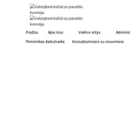
Elmhersto Šv. Marijos vilos kapinės
Pradžia
Apie mus
Veiklos sritys
Administ
Pirmininkės darbotvarkė
Konsultavimasis su visuomene