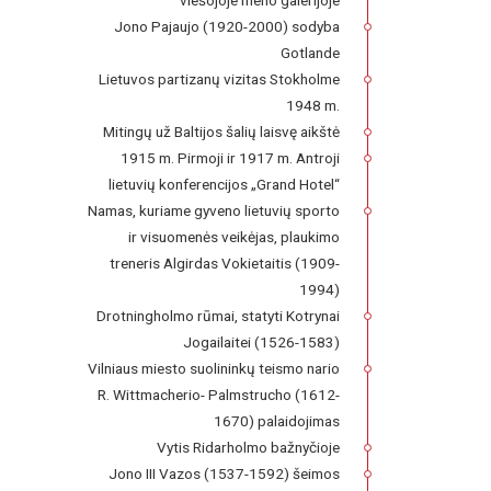
viešojoje meno galerijoje
Jono Pajaujo (1920-2000) sodyba
Gotlande
Lietuvos partizanų vizitas Stokholme
1948 m.
Mitingų už Baltijos šalių laisvę aikštė
1915 m. Pirmoji ir 1917 m. Antroji
lietuvių konferencijos „Grand Hotel“
Namas, kuriame gyveno lietuvių sporto
ir visuomenės veikėjas, plaukimo
treneris Algirdas Vokietaitis (1909-
1994)
Drotningholmo rūmai, statyti Kotrynai
Jogailaitei (1526-1583)
Vilniaus miesto suolininkų teismo nario
R. Wittmacherio- Palmstrucho (1612-
1670) palaidojimas
Vytis Ridarholmo bažnyčioje
Jono III Vazos (1537-1592) šeimos