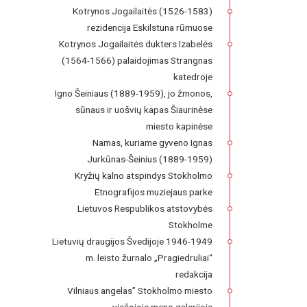
Kotrynos Jogailaitės (1526-1583)
rezidencija Eskilstuna rūmuose
Kotrynos Jogailaitės dukters Izabelės
(1564-1566) palaidojimas Strangnas
katedroje
Igno Šeiniaus (1889-1959), jo žmonos,
sūnaus ir uošvių kapas Šiaurinėse
miesto kapinėse
Namas, kuriame gyveno Ignas
Jurkūnas-Šeinius (1889-1959)
Kryžių kalno atspindys Stokholmo
Etnografijos muziejaus parke
Lietuvos Respublikos atstovybės
Stokholme
Lietuvių draugijos Švedijoje 1946-1949
m. leisto žurnalo „Pragiedruliai“
redakcija
Vilniaus angelas” Stokholmo miesto