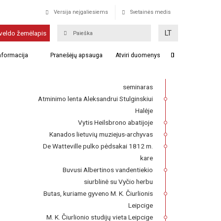
Versija neįgaliesiems
Svetainės medis
Elmhersto Šv. Marijos vilos
LT
veldo žemėlapis
kapinės
informacija
Pranešėjų apsauga
Atviri duomenys
Franckesche Stiftungen kompleksas,
kuriame 1727–1740 m. veikė Lietuvių
seminaras
Atminimo lenta Aleksandrui Stulginskiui
Halėje
Vytis Heilsbrono abatijoje
Kanados lietuvių muziejus-archyvas
De Watteville pulko pėdsakai 1812 m.
kare
Buvusi Albertinos vandentiekio
siurblinė su Vyčio herbu
Butas, kuriame gyveno M. K. Čiurlionis
Leipcige
M. K. Čiurlionio studijų vieta Leipcige