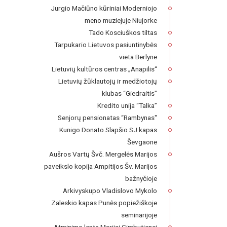
Jurgio Mačiūno kūriniai Moderniojo
meno muziejuje Niujorke
Tado Kosciuškos tiltas
Tarpukario Lietuvos pasiuntinybės
vieta Berlyne
Lietuvių kultūros centras „Anapilis“
Lietuvių žūklautojų ir medžiotojų
klubas “Giedraitis”
Kredito unija “Talka”
Senjorų pensionatas “Rambynas"
Kunigo Donato Slapšio SJ kapas
Ševgaone
Aušros Vartų Švč. Mergelės Marijos
paveikslo kopija Ampitijos Šv. Marijos
bažnyčioje
Arkivyskupo Vladislovo Mykolo
Zaleskio kapas Punės popiežiškoje
seminarijoje