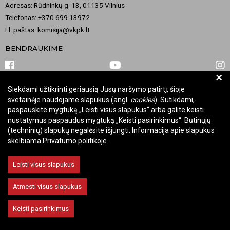
Adresas: Rūdninkų g. 13, 01135 Vilnius
Telefonas: +370 699 13972
El. paštas: komisija@vkpk.lt
BENDRAUKIME
+
Siekdami užtikrinti geriausią Jūsų naršymo patirtį, šioje
© 2026 Valstybinė kultūros paveldo komisija. Visos teisės saugomos.
svetainėje naudojame slapukus (angl.
cookies
). Sutikdami,
Keisti slapukų nustatymus
paspauskite mygtuką „Leisti visus slapukus“ arba galite keisti
nustatymus paspaudus mygtuką „Keisti pasirinkimus“. Būtinųjų
(techninių) slapukų negalėsite išjungti. Informacija apie slapukus
skelbiama
Privatumo politikoje
.
Leisti visus slapukus
Atmesti visus slapukus
Keisti pasirinkimus