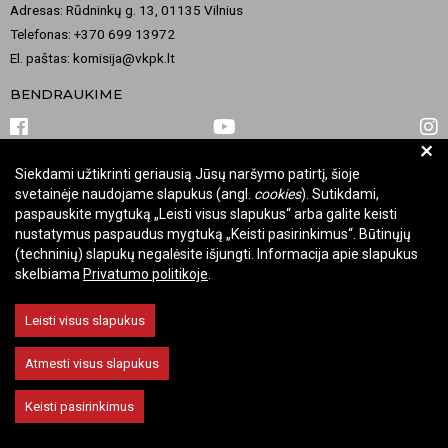
Adresas: Rūdninkų g. 13, 01135 Vilnius
Telefonas: +370 699 13972
El. paštas: komisija@vkpk.lt
BENDRAUKIME
+
Siekdami užtikrinti geriausią Jūsų naršymo patirtį, šioje
© 2026 Valstybinė kultūros paveldo komisija. Visos teisės saugomos.
svetainėje naudojame slapukus (angl.
cookies
). Sutikdami,
Keisti slapukų nustatymus
paspauskite mygtuką „Leisti visus slapukus“ arba galite keisti
nustatymus paspaudus mygtuką „Keisti pasirinkimus“. Būtinųjų
(techninių) slapukų negalėsite išjungti. Informacija apie slapukus
skelbiama
Privatumo politikoje
.
Leisti visus slapukus
Atmesti visus slapukus
Keisti pasirinkimus