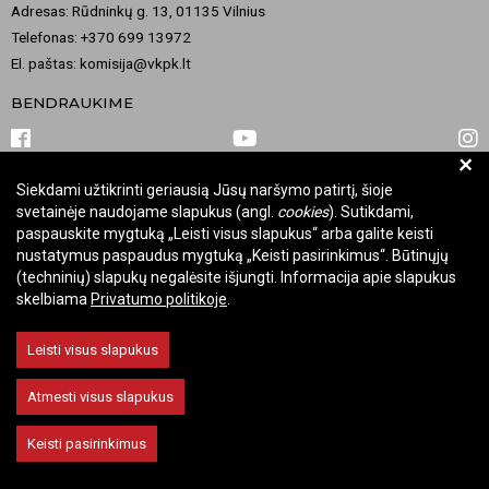
Adresas: Rūdninkų g. 13, 01135 Vilnius
Telefonas: +370 699 13972
El. paštas: komisija@vkpk.lt
BENDRAUKIME
+
Siekdami užtikrinti geriausią Jūsų naršymo patirtį, šioje
© 2026 Valstybinė kultūros paveldo komisija. Visos teisės saugomos.
svetainėje naudojame slapukus (angl.
cookies
). Sutikdami,
Keisti slapukų nustatymus
paspauskite mygtuką „Leisti visus slapukus“ arba galite keisti
nustatymus paspaudus mygtuką „Keisti pasirinkimus“. Būtinųjų
(techninių) slapukų negalėsite išjungti. Informacija apie slapukus
skelbiama
Privatumo politikoje
.
Leisti visus slapukus
Atmesti visus slapukus
Keisti pasirinkimus