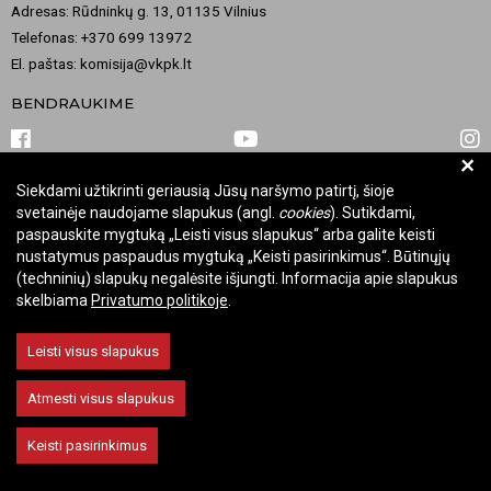
Adresas: Rūdninkų g. 13, 01135 Vilnius
Telefonas: +370 699 13972
El. paštas: komisija@vkpk.lt
BENDRAUKIME
+
Siekdami užtikrinti geriausią Jūsų naršymo patirtį, šioje
© 2026 Valstybinė kultūros paveldo komisija. Visos teisės saugomos.
svetainėje naudojame slapukus (angl.
cookies
). Sutikdami,
Keisti slapukų nustatymus
paspauskite mygtuką „Leisti visus slapukus“ arba galite keisti
nustatymus paspaudus mygtuką „Keisti pasirinkimus“. Būtinųjų
(techninių) slapukų negalėsite išjungti. Informacija apie slapukus
skelbiama
Privatumo politikoje
.
Leisti visus slapukus
Atmesti visus slapukus
Keisti pasirinkimus