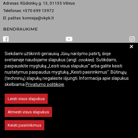
Adresas: Rūdninkų g. 13, 01135 Vilnius
Telefonas: +370 699 13972
El. paštas: komisija@vkpk.lt
BENDRAUKIME
+
Siekdami užtikrinti geriausią Jūsų naršymo patirtį, šioje
© 2026 Valstybinė kultūros paveldo komisija. Visos teisės saugomos.
svetainėje naudojame slapukus (angl.
cookies
). Sutikdami,
Keisti slapukų nustatymus
paspauskite mygtuką „Leisti visus slapukus“ arba galite keisti
nustatymus paspaudus mygtuką „Keisti pasirinkimus“. Būtinųjų
(techninių) slapukų negalėsite išjungti. Informacija apie slapukus
skelbiama
Privatumo politikoje
.
Leisti visus slapukus
Atmesti visus slapukus
Keisti pasirinkimus