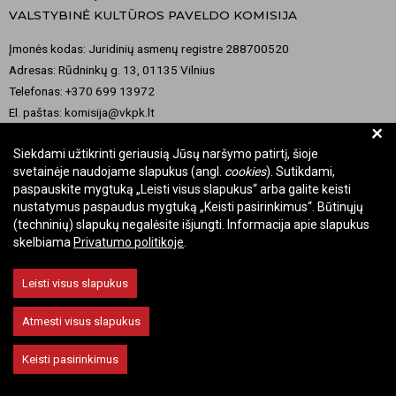
VALSTYBINĖ KULTŪROS PAVELDO KOMISIJA
Įmonės kodas: Juridinių asmenų registre 288700520
Adresas: Rūdninkų g. 13, 01135 Vilnius
Telefonas: +370 699 13972
El. paštas: komisija@vkpk.lt
+
BENDRAUKIME
Siekdami užtikrinti geriausią Jūsų naršymo patirtį, šioje
svetainėje naudojame slapukus (angl.
cookies
). Sutikdami,
paspauskite mygtuką „Leisti visus slapukus“ arba galite keisti
nustatymus paspaudus mygtuką „Keisti pasirinkimus“. Būtinųjų
© 2026 Valstybinė kultūros paveldo komisija. Visos teisės saugomos.
(techninių) slapukų negalėsite išjungti. Informacija apie slapukus
skelbiama
Privatumo politikoje
.
Keisti slapukų nustatymus
Leisti visus slapukus
Atmesti visus slapukus
Keisti pasirinkimus