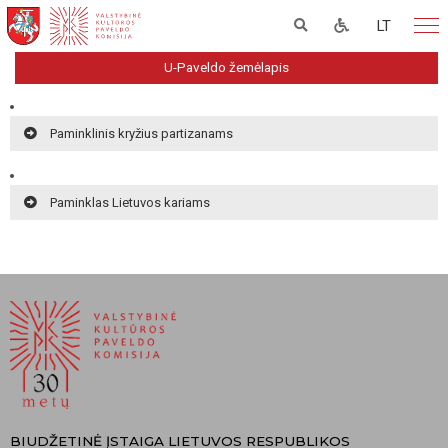
LT
U-Paveldo žemėlapis
Paminklinis kryžius partizanams
Paminklas Lietuvos kariams
BIUDŽETINĖ ĮSTAIGA LIETUVOS RESPUBLIKOS