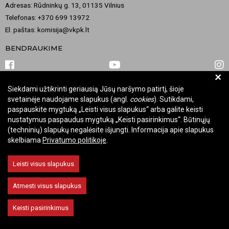
Adresas: Rūdninkų g. 13, 01135 Vilnius
Telefonas: +370 699 13972
El. paštas: komisija@vkpk.lt
BENDRAUKIME
+
Siekdami užtikrinti geriausią Jūsų naršymo patirtį, šioje
© 2026 Valstybinė kultūros paveldo komisija. Visos teisės saugomos.
svetainėje naudojame slapukus (angl.
cookies
). Sutikdami,
Keisti slapukų nustatymus
paspauskite mygtuką „Leisti visus slapukus“ arba galite keisti
nustatymus paspaudus mygtuką „Keisti pasirinkimus“. Būtinųjų
(techninių) slapukų negalėsite išjungti. Informacija apie slapukus
skelbiama
Privatumo politikoje
.
Leisti visus slapukus
Atmesti visus slapukus
Keisti pasirinkimus