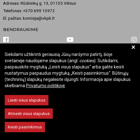
Adresas: Rūdninkų g. 13, 01135 Vilnius
Telefonas: +370 699 13972
El. paštas: komisija@vkpk.lt
BENDRAUKIME
+
Siekdami užtikrinti geriausią Jūsų naršymo patirtį, šioje
© 2026 Valstybinė kultūros paveldo komisija. Visos teisės saugomos.
svetainėje naudojame slapukus (angl.
cookies
). Sutikdami,
Keisti slapukų nustatymus
paspauskite mygtuką „Leisti visus slapukus“ arba galite keisti
nustatymus paspaudus mygtuką „Keisti pasirinkimus“. Būtinųjų
(techninių) slapukų negalėsite išjungti. Informacija apie slapukus
skelbiama
Privatumo politikoje
.
Leisti visus slapukus
Atmesti visus slapukus
Keisti pasirinkimus