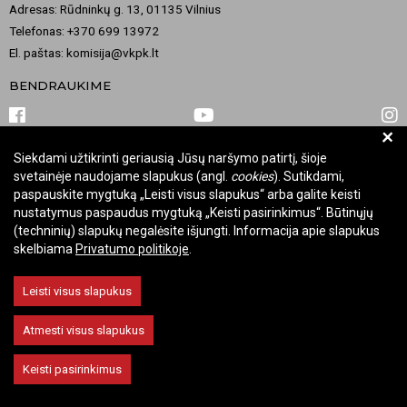
Adresas: Rūdninkų g. 13, 01135 Vilnius
Telefonas: +370 699 13972
El. paštas: komisija@vkpk.lt
BENDRAUKIME
+
Siekdami užtikrinti geriausią Jūsų naršymo patirtį, šioje
© 2026 Valstybinė kultūros paveldo komisija. Visos teisės saugomos.
svetainėje naudojame slapukus (angl.
cookies
). Sutikdami,
Keisti slapukų nustatymus
paspauskite mygtuką „Leisti visus slapukus“ arba galite keisti
nustatymus paspaudus mygtuką „Keisti pasirinkimus“. Būtinųjų
(techninių) slapukų negalėsite išjungti. Informacija apie slapukus
skelbiama
Privatumo politikoje
.
Leisti visus slapukus
Atmesti visus slapukus
Keisti pasirinkimus