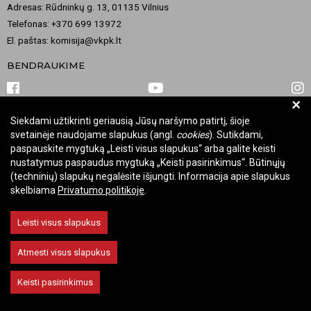
Adresas: Rūdninkų g. 13, 01135 Vilnius
Telefonas: +370 699 13972
El. paštas: komisija@vkpk.lt
BENDRAUKIME
+
Siekdami užtikrinti geriausią Jūsų naršymo patirtį, šioje
© 2026 Valstybinė kultūros paveldo komisija. Visos teisės saugomos.
svetainėje naudojame slapukus (angl.
cookies
). Sutikdami,
Keisti slapukų nustatymus
paspauskite mygtuką „Leisti visus slapukus“ arba galite keisti
nustatymus paspaudus mygtuką „Keisti pasirinkimus“. Būtinųjų
(techninių) slapukų negalėsite išjungti. Informacija apie slapukus
skelbiama
Privatumo politikoje
.
Leisti visus slapukus
Atmesti visus slapukus
Keisti pasirinkimus