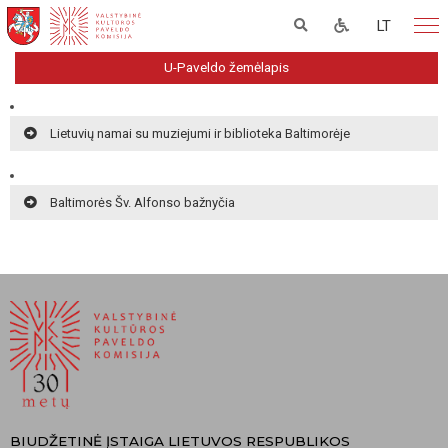
LT
U-Paveldo žemėlapis
Lietuvių namai su muziejumi ir biblioteka Baltimorėje
Baltimorės Šv. Alfonso bažnyčia
BIUDŽETINĖ ĮSTAIGA LIETUVOS RESPUBLIKOS