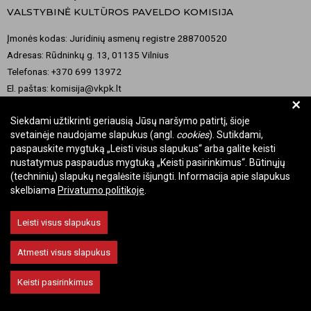
VALSTYBINĖ KULTŪROS PAVELDO KOMISIJA
Įmonės kodas: Juridinių asmenų registre 288700520
Adresas: Rūdninkų g. 13, 01135 Vilnius
Telefonas: +370 699 13972
El. paštas: komisija@vkpk.lt
+
BENDRAUKIME
Siekdami užtikrinti geriausią Jūsų naršymo patirtį, šioje
svetainėje naudojame slapukus (angl.
cookies
). Sutikdami,
paspauskite mygtuką „Leisti visus slapukus“ arba galite keisti
nustatymus paspaudus mygtuką „Keisti pasirinkimus“. Būtinųjų
© 2026 Valstybinė kultūros paveldo komisija. Visos teisės saugomos.
(techninių) slapukų negalėsite išjungti. Informacija apie slapukus
skelbiama
Privatumo politikoje
.
Keisti slapukų nustatymus
Leisti visus slapukus
Atmesti visus slapukus
Keisti pasirinkimus