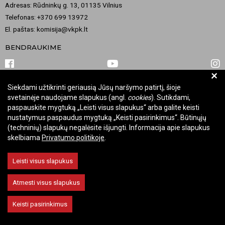
Adresas: Rūdninkų g. 13, 01135 Vilnius
Telefonas: +370 699 13972
El. paštas: komisija@vkpk.lt
BENDRAUKIME
+
Siekdami užtikrinti geriausią Jūsų naršymo patirtį, šioje
© 2026 Valstybinė kultūros paveldo komisija. Visos teisės saugomos.
svetainėje naudojame slapukus (angl.
cookies
). Sutikdami,
Keisti slapukų nustatymus
paspauskite mygtuką „Leisti visus slapukus“ arba galite keisti
nustatymus paspaudus mygtuką „Keisti pasirinkimus“. Būtinųjų
(techninių) slapukų negalėsite išjungti. Informacija apie slapukus
skelbiama
Privatumo politikoje
.
Leisti visus slapukus
Atmesti visus slapukus
Keisti pasirinkimus