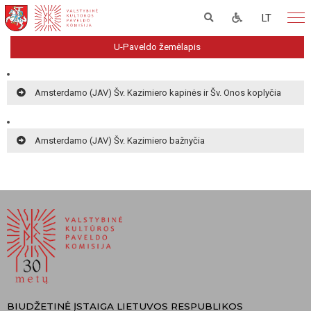
LT
U-Paveldo žemėlapis
Amsterdamo (JAV) Šv. Kazimiero kapinės ir Šv. Onos koplyčia
Amsterdamo (JAV) Šv. Kazimiero bažnyčia
BIUDŽETINĖ ĮSTAIGA LIETUVOS RESPUBLIKOS