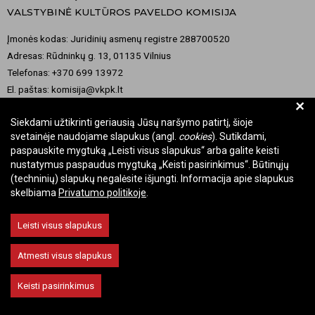
VALSTYBINĖ KULTŪROS PAVELDO KOMISIJA
Įmonės kodas: Juridinių asmenų registre 288700520
Adresas: Rūdninkų g. 13, 01135 Vilnius
Telefonas: +370 699 13972
El. paštas: komisija@vkpk.lt
+
BENDRAUKIME
Siekdami užtikrinti geriausią Jūsų naršymo patirtį, šioje
svetainėje naudojame slapukus (angl.
cookies
). Sutikdami,
paspauskite mygtuką „Leisti visus slapukus“ arba galite keisti
nustatymus paspaudus mygtuką „Keisti pasirinkimus“. Būtinųjų
© 2026 Valstybinė kultūros paveldo komisija. Visos teisės saugomos.
(techninių) slapukų negalėsite išjungti. Informacija apie slapukus
skelbiama
Privatumo politikoje
.
Keisti slapukų nustatymus
Leisti visus slapukus
Atmesti visus slapukus
Keisti pasirinkimus