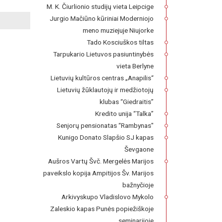
M. K. Čiurlionio studijų vieta Leipcige
Jurgio Mačiūno kūriniai Moderniojo
meno muziejuje Niujorke
Tado Kosciuškos tiltas
Tarpukario Lietuvos pasiuntinybės
vieta Berlyne
Lietuvių kultūros centras „Anapilis“
Lietuvių žūklautojų ir medžiotojų
klubas “Giedraitis”
Kredito unija “Talka”
Senjorų pensionatas “Rambynas"
Kunigo Donato Slapšio SJ kapas
Ševgaone
Aušros Vartų Švč. Mergelės Marijos
paveikslo kopija Ampitijos Šv. Marijos
bažnyčioje
Arkivyskupo Vladislovo Mykolo
Zaleskio kapas Punės popiežiškoje
seminarijoje