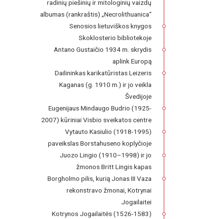
radinių piešinių ir mitologinių vaizdų
albumas (rankraštis) „Necrolithuanica“
Senosios lietuviškos knygos
Skoklosterio bibliotekoje
Antano Gustaičio 1934 m. skrydis
aplink Europą
Dailininkas karikatūristas Leizeris
Kaganas (g. 1910 m.) ir jo veikla
Švedijoje
Eugenijaus Mindaugo Budrio (1925-
2007) kūriniai Visbio sveikatos centre
Vytauto Kasiulio (1918-1995)
paveikslas Borstahuseno koplyčioje
Juozo Lingio (1910–1998) ir jo
žmonos Britt Lingis kapas
Borgholmo pilis, kurią Jonas III Vaza
rekonstravo žmonai, Kotrynai
Jogailaitei
Kotrynos Jogailaitės (1526-1583)