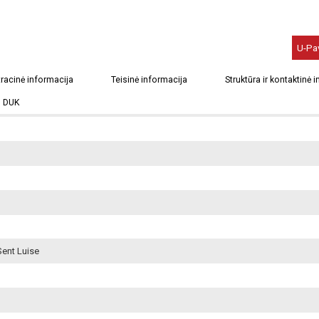
U-Pa
lyčia
racinė informacija
Teisinė informacija
Struktūra ir kontaktinė 
DUK
Sent Luise