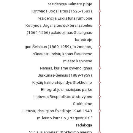
rezidencija Kalmaro pilyje
Kotrynos Jogailaitės (1526-1583)
rezidencija Eskilstuna rūmuose
Kotrynos Jogailaitės dukters Izabelės
(1564-1566) palaidojimas Strangnas
katedroje
Igno Šeiniaus (1889-1959), jo žmonos,
sūnaus ir uošvių kapas Šiaurinėse
miesto kapinėse
Namas, kuriame gyveno Ignas
Jurkūnas-Šeinius (1889-1959)
Kryžių kalno atspindys Stokholmo
Etnografijos muziejaus parke
Lietuvos Respublikos atstovybės
Stokholme
Lietuvių draugijos Švedijoje 1946-1949
m. leisto žurnalo „Pragiedruliai“
redakcija
Vilniaus angelas” Stokholmo miesto