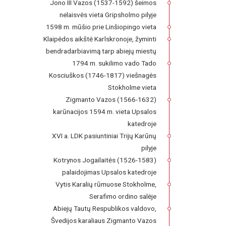
Jono III Vazos (1537-1592) šeimos
nelaisvės vieta Gripsholmo pilyje
1598 m. mūšio prie Linšiopingo vieta
Klaipėdos aikštė Karlskronoje, žyminti
bendradarbiavimą tarp abiejų miestų
1794 m. sukilimo vado Tado
Kosciuškos (1746-1817) viešnagės
Stokholme vieta
Zigmanto Vazos (1566-1632)
karūnacijos 1594 m. vieta Upsalos
katedroje
XVI a. LDK pasiuntiniai Trijų Karūnų
pilyje
Kotrynos Jogailaitės (1526-1583)
palaidojimas Upsalos katedroje
Vytis Karalių rūmuose Stokholme,
Serafimo ordino salėje
Abiejų Tautų Respublikos valdovo,
Švedijos karaliaus Zigmanto Vazos