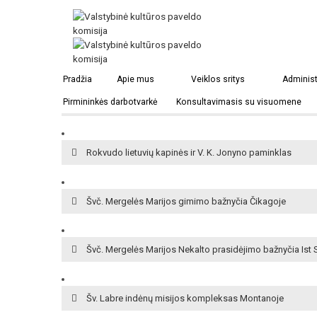
Amsterdamo (JAV) Šv. Kazimiero kapinės ir Šv. Onos kop
Pradžia
Apie mus
Veiklos sritys
Administ
Pirmininkės darbotvarkė
Konsultavimasis su visuomene
Pranciškonų vienuolyno koplyčia Grine
Rokvudo lietuvių kapinės ir V. K. Jonyno paminklas
Švč. Mergelės Marijos gimimo bažnyčia Čikagoje
Švč. Mergelės Marijos Nekalto prasidėjimo bažnyčia Ist 
Šv. Labre indėnų misijos kompleksas Montanoje