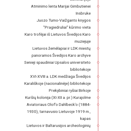
Atminimo lenta Marijai Gimbutienei
Insbruke
Juozo Tumo-Vaižganto knygos
"Pragiedruliai" kūrimo vieta
Karo trofėjai iš Lietuvos Švedijos Karo
muziejuje
Lietuvos žemėlapiai ir LDK miestų
panoramos Švedijos Karo archyve
Senieji spaudiniai Upsalos universiteto
bibliotekoje
XVI-XVIII a. LDK medžiaga Švedijos
Karališkoje (nacionalinėje) bibliotekoje
Prekybiniai ryšiai Birkoje
Kuršių kolonija (XI-XII a. pr.) Kurajolme
Aviatoriaus Olof’o Dahlbeck’o (1884-
1930), tarnavusio Lietuvoje 1919 m.,
kapas
Lietuvos ir Baltarusijos archeologinių