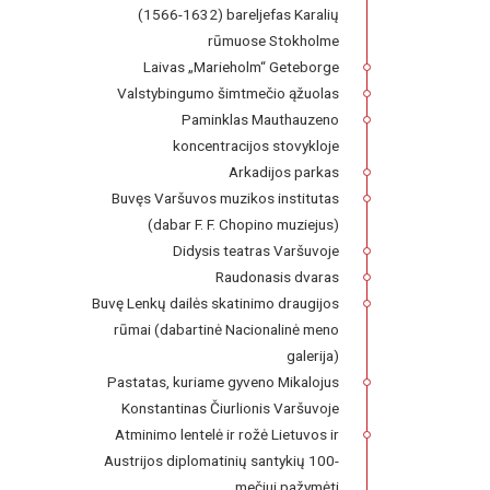
(1566-1632) bareljefas Karalių
rūmuose Stokholme
Laivas „Marieholm“ Geteborge
Valstybingumo šimtmečio ąžuolas
Paminklas Mauthauzeno
koncentracijos stovykloje
Arkadijos parkas
Buvęs Varšuvos muzikos institutas
(dabar F. F. Chopino muziejus)
Didysis teatras Varšuvoje
Raudonasis dvaras
Buvę Lenkų dailės skatinimo draugijos
rūmai (dabartinė Nacionalinė meno
galerija)
Pastatas, kuriame gyveno Mikalojus
Konstantinas Čiurlionis Varšuvoje
Atminimo lentelė ir rožė Lietuvos ir
Austrijos diplomatinių santykių 100-
mečiui pažymėti