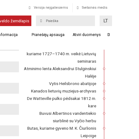
Versija neįgaliesiems
Svetainės medis
Vilniaus Aušros Vartų
LT
veldo žemėlapis
Gailestingumo Motinos
koplyčia Vatikane
informacija
Pranešėjų apsauga
Atviri duomenys
Franckesche Stiftungen kompleksas,
kuriame 1727–1740 m. veikė Lietuvių
seminaras
Atminimo lenta Aleksandrui Stulginskiui
Halėje
Vytis Heilsbrono abatijoje
Kanados lietuvių muziejus-archyvas
De Watteville pulko pėdsakai 1812 m.
kare
Buvusi Albertinos vandentiekio
siurblinė su Vyčio herbu
Butas, kuriame gyveno M. K. Čiurlionis
Leipcige