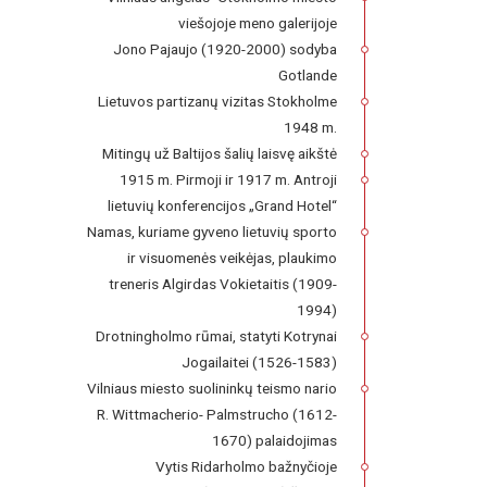
viešojoje meno galerijoje
Jono Pajaujo (1920-2000) sodyba
Gotlande
Lietuvos partizanų vizitas Stokholme
1948 m.
Mitingų už Baltijos šalių laisvę aikštė
1915 m. Pirmoji ir 1917 m. Antroji
lietuvių konferencijos „Grand Hotel“
Namas, kuriame gyveno lietuvių sporto
ir visuomenės veikėjas, plaukimo
treneris Algirdas Vokietaitis (1909-
1994)
Drotningholmo rūmai, statyti Kotrynai
Jogailaitei (1526-1583)
Vilniaus miesto suolininkų teismo nario
R. Wittmacherio- Palmstrucho (1612-
1670) palaidojimas
Vytis Ridarholmo bažnyčioje