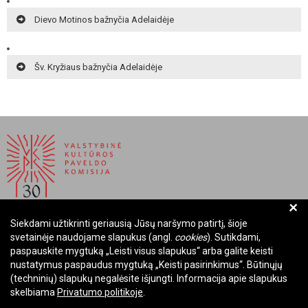
Dievo Motinos bažnyčia Adelaidėje
Šv. Kryžiaus bažnyčia Adelaidėje
+
Siekdami užtikrinti geriausią Jūsų naršymo patirtį, šioje
BIUDŽETINĖ ĮSTAIGA LIETUVOS RESPUBLIKOS
svetainėje naudojame slapukus (angl.
cookies
). Sutikdami,
VALSTYBINĖ KULTŪROS PAVELDO KOMISIJA
paspauskite mygtuką „Leisti visus slapukus“ arba galite keisti
nustatymus paspaudus mygtuką „Keisti pasirinkimus“. Būtinųjų
Įmonės kodas: Juridinių asmenų registre 288700520
(techninių) slapukų negalėsite išjungti. Informacija apie slapukus
Adresas: Rūdninkų g. 13, 01135 Vilnius
skelbiama
Privatumo politikoje
.
Telefonas: +370 699 13972