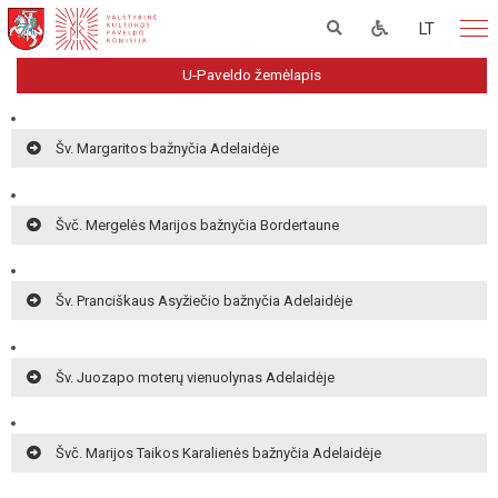
LT
U-Paveldo žemėlapis
Šv. Margaritos bažnyčia Adelaidėje
Švč. Mergelės Marijos bažnyčia Bordertaune
Šv. Pranciškaus Asyžiečio bažnyčia Adelaidėje
Šv. Juozapo moterų vienuolynas Adelaidėje
Švč. Marijos Taikos Karalienės bažnyčia Adelaidėje