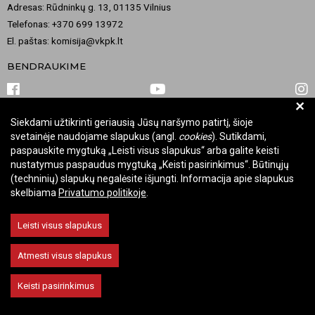
Adresas: Rūdninkų g. 13, 01135 Vilnius
Telefonas: +370 699 13972
El. paštas: komisija@vkpk.lt
BENDRAUKIME
+
Siekdami užtikrinti geriausią Jūsų naršymo patirtį, šioje
© 2026 Valstybinė kultūros paveldo komisija. Visos teisės saugomos.
svetainėje naudojame slapukus (angl.
cookies
). Sutikdami,
Keisti slapukų nustatymus
paspauskite mygtuką „Leisti visus slapukus“ arba galite keisti
nustatymus paspaudus mygtuką „Keisti pasirinkimus“. Būtinųjų
(techninių) slapukų negalėsite išjungti. Informacija apie slapukus
skelbiama
Privatumo politikoje
.
Leisti visus slapukus
Atmesti visus slapukus
Keisti pasirinkimus