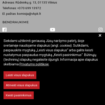
Adresas: Rūdninkų g. 13, 01135 Vilnius
Telefonas: +370 699 13972
El. paštas: komisija@vkpk.lt
BENDRAUKIME
+
Siekdami užtikrinti geriausią Jūsų naršymo patirtį, šioje
© 2026 Valstybinė kultūros paveldo komisija. Visos teisės saugomos.
svetainėje naudojame slapukus (angl.
cookies
). Sutikdami,
Keisti slapukų nustatymus
paspauskite mygtuką „Leisti visus slapukus“ arba galite keisti
nustatymus paspaudus mygtuką „Keisti pasirinkimus“. Būtinųjų
(techninių) slapukų negalėsite išjungti. Informacija apie slapukus
skelbiama
Privatumo politikoje
.
Leisti visus slapukus
Atmesti visus slapukus
Keisti pasirinkimus