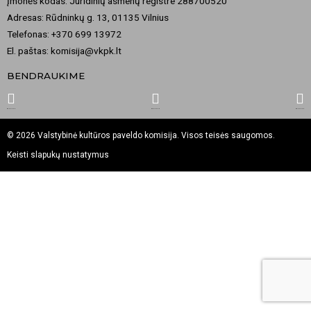
Įmonės kodas: Juridinių asmenų registre 288700520
Adresas: Rūdninkų g. 13, 01135 Vilnius
Telefonas: +370 699 13972
El. paštas: komisija@vkpk.lt
BENDRAUKIME
© 2026 Valstybinė kultūros paveldo komisija. Visos teisės saugomos.
Keisti slapukų nustatymus