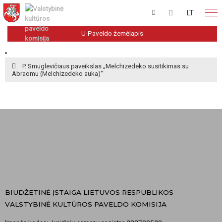
LT
U-Paveldo žemėlapis
P. Smuglevičiaus paveikslas „Melchizedeko susitikimas su
Abraomu (Melchizedeko auka)“
BIUDŽETINĖ ĮSTAIGA LIETUVOS RESPUBLIKOS
VALSTYBINĖ KULTŪROS PAVELDO KOMISIJA