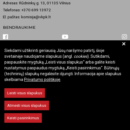
Adresas: Rūdninkų g. 13, 01135 Vilnius
Telefonas: +370 699 13972
El. paštas: komisija@vkpk.lt
BENDRAUKIME
+
Siekdami užtikrinti geriausią Jūsų naršymo patirtį, šioje
© 2026 Valstybinė kultūros paveldo komisija. Visos teisės saugomos.
svetainėje naudojame slapukus (angl.
cookies
). Sutikdami,
Keisti slapukų nustatymus
paspauskite mygtuką „Leisti visus slapukus“ arba galite keisti
nustatymus paspaudus mygtuką „Keisti pasirinkimus“. Būtinųjų
(techninių) slapukų negalėsite išjungti. Informacija apie slapukus
skelbiama
Privatumo politikoje
.
Leisti visus slapukus
Atmesti visus slapukus
Keisti pasirinkimus