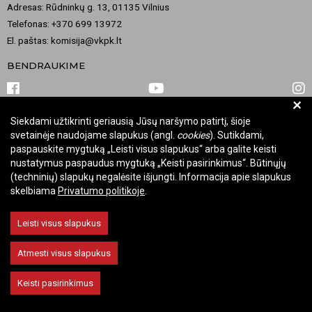
Adresas: Rūdninkų g. 13, 01135 Vilnius
Telefonas: +370 699 13972
El. paštas: komisija@vkpk.lt
BENDRAUKIME
+
Siekdami užtikrinti geriausią Jūsų naršymo patirtį, šioje
© 2026 Valstybinė kultūros paveldo komisija. Visos teisės saugomos.
svetainėje naudojame slapukus (angl.
cookies
). Sutikdami,
Keisti slapukų nustatymus
paspauskite mygtuką „Leisti visus slapukus“ arba galite keisti
nustatymus paspaudus mygtuką „Keisti pasirinkimus“. Būtinųjų
(techninių) slapukų negalėsite išjungti. Informacija apie slapukus
skelbiama
Privatumo politikoje
.
Leisti visus slapukus
Atmesti visus slapukus
Keisti pasirinkimus