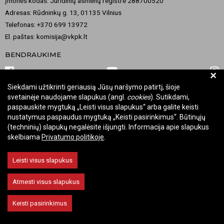
Įmonės kodas: Juridinių asmenų registre 288700520
Adresas: Rūdninkų g. 13, 01135 Vilnius
Telefonas: +370 699 13972
El. paštas: komisija@vkpk.lt
BENDRAUKIME
+
Siekdami užtikrinti geriausią Jūsų naršymo patirtį, šioje
svetainėje naudojame slapukus (angl.
cookies
). Sutikdami,
© 2026 Valstybinė kultūros paveldo komisija. Visos teisės saugomos.
paspauskite mygtuką „Leisti visus slapukus“ arba galite keisti
Keisti slapukų nustatymus
nustatymus paspaudus mygtuką „Keisti pasirinkimus“. Būtinųjų
(techninių) slapukų negalėsite išjungti. Informacija apie slapukus
skelbiama
Privatumo politikoje
.
Leisti visus slapukus
Atmesti visus slapukus
Keisti pasirinkimus