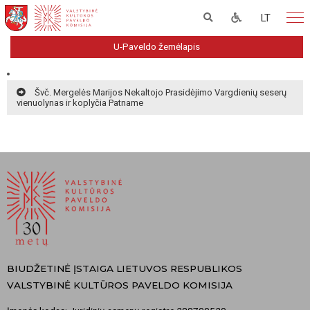
LT
U-Paveldo žemėlapis
Švč. Mergelės Marijos Nekaltojo Prasidėjimo Vargdienių seserų
vienuolynas ir koplyčia Patname
BIUDŽETINĖ ĮSTAIGA LIETUVOS RESPUBLIKOS
VALSTYBINĖ KULTŪROS PAVELDO KOMISIJA