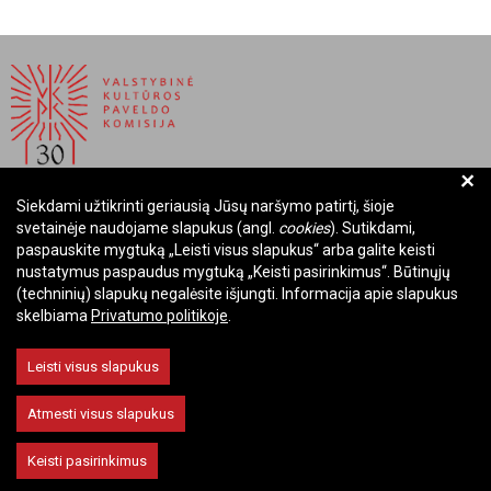
+
Siekdami užtikrinti geriausią Jūsų naršymo patirtį, šioje
BIUDŽETINĖ ĮSTAIGA LIETUVOS RESPUBLIKOS
svetainėje naudojame slapukus (angl.
cookies
). Sutikdami,
VALSTYBINĖ KULTŪROS PAVELDO KOMISIJA
paspauskite mygtuką „Leisti visus slapukus“ arba galite keisti
nustatymus paspaudus mygtuką „Keisti pasirinkimus“. Būtinųjų
Įmonės kodas: Juridinių asmenų registre 288700520
(techninių) slapukų negalėsite išjungti. Informacija apie slapukus
Adresas: Rūdninkų g. 13, 01135 Vilnius
skelbiama
Privatumo politikoje
.
Telefonas: +370 699 13972
El. paštas: komisija@vkpk.lt
Leisti visus slapukus
BENDRAUKIME
Atmesti visus slapukus
Keisti pasirinkimus