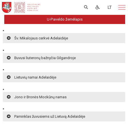
LT
U-Paveldo žemėlapis
Šv. Mikalojaus cerkvė Adelaidėje
Buvusi liuteronų bažnyčia Gilgandroje
Lietuvių namai Adelaidėje
Jono ir Bronės Mockūnų namas
Paminklas žuvusiems už Lietuvą Adelaidėje