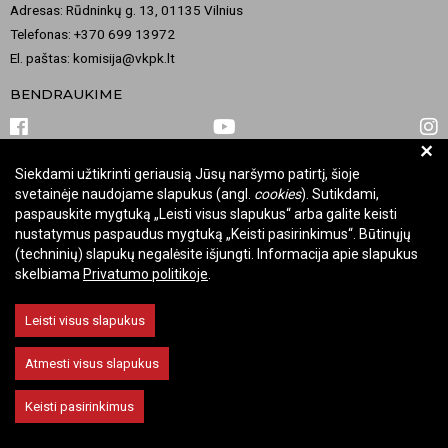
Adresas: Rūdninkų g. 13, 01135 Vilnius
Telefonas: +370 699 13972
El. paštas: komisija@vkpk.lt
BENDRAUKIME
+
Siekdami užtikrinti geriausią Jūsų naršymo patirtį, šioje
© 2026 Valstybinė kultūros paveldo komisija. Visos teisės saugomos.
svetainėje naudojame slapukus (angl.
cookies
). Sutikdami,
Keisti slapukų nustatymus
paspauskite mygtuką „Leisti visus slapukus“ arba galite keisti
nustatymus paspaudus mygtuką „Keisti pasirinkimus“. Būtinųjų
(techninių) slapukų negalėsite išjungti. Informacija apie slapukus
skelbiama
Privatumo politikoje
.
Leisti visus slapukus
Atmesti visus slapukus
Keisti pasirinkimus