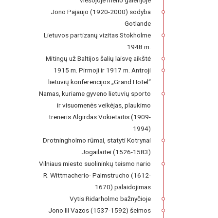
viešojoje meno galerijoje
Jono Pajaujo (1920-2000) sodyba
Gotlande
Lietuvos partizanų vizitas Stokholme
1948 m.
Mitingų už Baltijos šalių laisvę aikštė
1915 m. Pirmoji ir 1917 m. Antroji
lietuvių konferencijos „Grand Hotel“
Namas, kuriame gyveno lietuvių sporto
ir visuomenės veikėjas, plaukimo
treneris Algirdas Vokietaitis (1909-
1994)
Drotningholmo rūmai, statyti Kotrynai
Jogailaitei (1526-1583)
Vilniaus miesto suolininkų teismo nario
R. Wittmacherio- Palmstrucho (1612-
1670) palaidojimas
Vytis Ridarholmo bažnyčioje
Jono III Vazos (1537-1592) šeimos