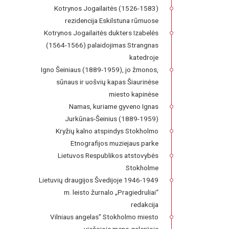
Kotrynos Jogailaitės (1526-1583)
rezidencija Eskilstuna rūmuose
Kotrynos Jogailaitės dukters Izabelės
(1564-1566) palaidojimas Strangnas
katedroje
Igno Šeiniaus (1889-1959), jo žmonos,
sūnaus ir uošvių kapas Šiaurinėse
miesto kapinėse
Namas, kuriame gyveno Ignas
Jurkūnas-Šeinius (1889-1959)
Kryžių kalno atspindys Stokholmo
Etnografijos muziejaus parke
Lietuvos Respublikos atstovybės
Stokholme
Lietuvių draugijos Švedijoje 1946-1949
m. leisto žurnalo „Pragiedruliai“
redakcija
Vilniaus angelas” Stokholmo miesto