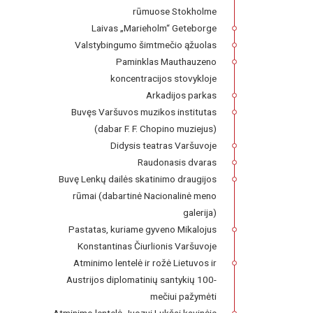
rūmuose Stokholme
Laivas „Marieholm“ Geteborge
Valstybingumo šimtmečio ąžuolas
Paminklas Mauthauzeno
koncentracijos stovykloje
Arkadijos parkas
Buvęs Varšuvos muzikos institutas
(dabar F. F. Chopino muziejus)
Didysis teatras Varšuvoje
Raudonasis dvaras
Buvę Lenkų dailės skatinimo draugijos
rūmai (dabartinė Nacionalinė meno
galerija)
Pastatas, kuriame gyveno Mikalojus
Konstantinas Čiurlionis Varšuvoje
Atminimo lentelė ir rožė Lietuvos ir
Austrijos diplomatinių santykių 100-
mečiui pažymėti