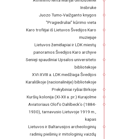
Atminimo lenta Marijai Gimbutienei
Insbruke
Juozo Tumo-Vaižganto knygos
"Pragiedruliai" kūrimo vieta
Karo trofėjai iš Lietuvos Švedijos Karo
muziejuje
Lietuvos žemėlapiai ir LDK miestų
panoramos Švedijos Karo archyve
Senieji spaudiniai Upsalos universiteto
bibliotekoje
XVI-XVIII a. LDK medžiaga Švedijos
Karališkoje (nacionalinėje) bibliotekoje
Prekybiniai ryšiai Birkoje
Kuršių kolonija (XI-XII a. pr.) Kurajolme
Aviatoriaus Olof’o Dahlbeck’o (1884-
1930), tarnavusio Lietuvoje 1919 m.,
kapas
Lietuvos ir Baltarusijos archeologinių
radinių piešinių ir mitologinių vaizdų