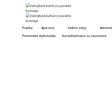
Liudviko Mykolo Paco rūmai Dauspudoje
Pradžia
Apie mus
Veiklos sritys
Administ
Pirmininkės darbotvarkė
Konsultavimasis su visuomene