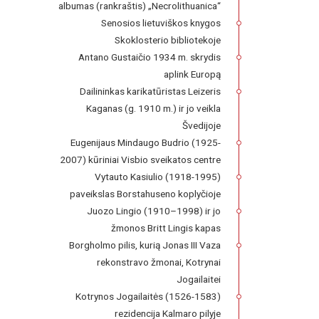
albumas (rankraštis) „Necrolithuanica“
Senosios lietuviškos knygos
Skoklosterio bibliotekoje
Antano Gustaičio 1934 m. skrydis
aplink Europą
Dailininkas karikatūristas Leizeris
Kaganas (g. 1910 m.) ir jo veikla
Švedijoje
Eugenijaus Mindaugo Budrio (1925-
2007) kūriniai Visbio sveikatos centre
Vytauto Kasiulio (1918-1995)
paveikslas Borstahuseno koplyčioje
Juozo Lingio (1910–1998) ir jo
žmonos Britt Lingis kapas
Borgholmo pilis, kurią Jonas III Vaza
rekonstravo žmonai, Kotrynai
Jogailaitei
Kotrynos Jogailaitės (1526-1583)
rezidencija Kalmaro pilyje