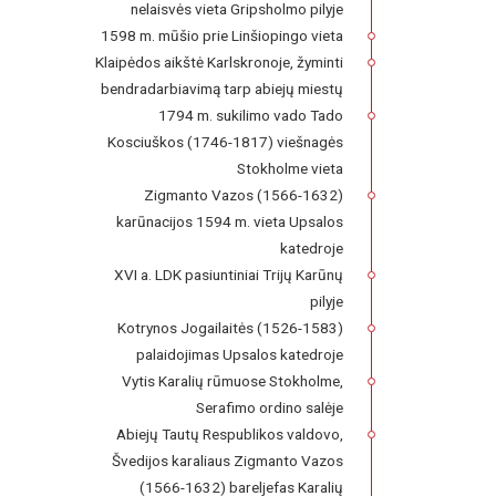
nelaisvės vieta Gripsholmo pilyje
1598 m. mūšio prie Linšiopingo vieta
Klaipėdos aikštė Karlskronoje, žyminti
bendradarbiavimą tarp abiejų miestų
1794 m. sukilimo vado Tado
Kosciuškos (1746-1817) viešnagės
Stokholme vieta
Zigmanto Vazos (1566-1632)
karūnacijos 1594 m. vieta Upsalos
katedroje
XVI a. LDK pasiuntiniai Trijų Karūnų
pilyje
Kotrynos Jogailaitės (1526-1583)
palaidojimas Upsalos katedroje
Vytis Karalių rūmuose Stokholme,
Serafimo ordino salėje
Abiejų Tautų Respublikos valdovo,
Švedijos karaliaus Zigmanto Vazos
(1566-1632) bareljefas Karalių