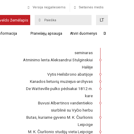
Versija neįgaliesiems
Svetainės medis
Liudviko Mykolo Paco rūmai
LT
veldo žemėlapis
Dauspudoje
informacija
Pranešėjų apsauga
Atviri duomenys
Franckesche Stiftungen kompleksas,
kuriame 1727–1740 m. veikė Lietuvių
seminaras
Atminimo lenta Aleksandrui Stulginskiui
Halėje
Vytis Heilsbrono abatijoje
Kanados lietuvių muziejus-archyvas
De Watteville pulko pėdsakai 1812 m.
kare
Buvusi Albertinos vandentiekio
siurblinė su Vyčio herbu
Butas, kuriame gyveno M. K. Čiurlionis
Leipcige
M. K. Čiurlionio studijų vieta Leipcige