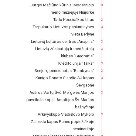
Jurgio Mačiūno kūriniai Moderniojo
meno muziejuje Niujorke
Tado Kosciuškos tiltas
Tarpukario Lietuvos pasiuntinybės
vieta Berlyne
Lietuvių kultūros centras „Anapilis“
Lietuvių žūklautojų ir medžiotojų
klubas “Giedraitis”
Kredito unija “Talka”
Senjorų pensionatas “Rambynas"
Kunigo Donato Slapšio SJ kapas
Ševgaone
Aušros Vartų Švč. Mergelės Marijos
paveikslo kopija Ampitijos Šv. Marijos
bažnyčioje
Arkivyskupo Vladislovo Mykolo
Zaleskio kapas Punės popiežiškoje
seminarijoje