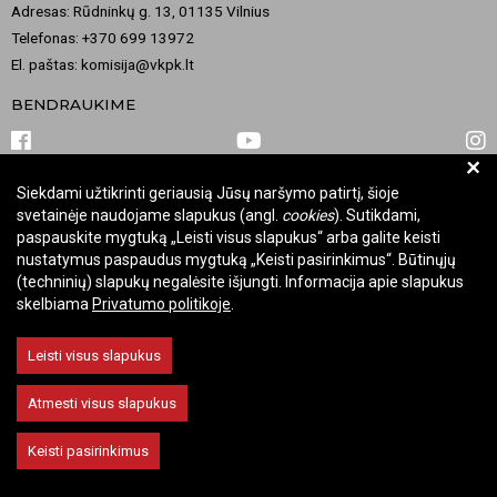
Adresas: Rūdninkų g. 13, 01135 Vilnius
Telefonas: +370 699 13972
El. paštas: komisija@vkpk.lt
BENDRAUKIME
+
Siekdami užtikrinti geriausią Jūsų naršymo patirtį, šioje
© 2026 Valstybinė kultūros paveldo komisija. Visos teisės saugomos.
svetainėje naudojame slapukus (angl.
cookies
). Sutikdami,
Keisti slapukų nustatymus
paspauskite mygtuką „Leisti visus slapukus“ arba galite keisti
nustatymus paspaudus mygtuką „Keisti pasirinkimus“. Būtinųjų
(techninių) slapukų negalėsite išjungti. Informacija apie slapukus
skelbiama
Privatumo politikoje
.
Leisti visus slapukus
Atmesti visus slapukus
Keisti pasirinkimus